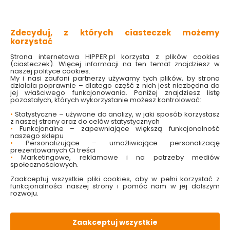
Kategorie i filtry
Sortowanie
Zdecyduj, z których ciasteczek możemy
korzystać
5 produktów
z
1
Strona internetowa HIPPER.pl korzysta z plików cookies
(ciasteczek). Więcej informacji na ten temat znajdziesz w
naszej polityce cookies.
My i nasi zaufani partnerzy używamy tych plików, by strona
działała poprawnie – dlatego część z nich jest niezbędna do
Chlebak na pieczywo – obowiązkowy
jej właściwego funkcjonowania. Poniżej znajdziesz listę
element każdej kuchni
pozostałych, których wykorzystanie możesz kontrolować:
•
Statystyczne – używane do analizy, w jaki sposób korzystasz
Chlebaki na pieczywo już dawno przestały pełnić funkcję
z naszej strony oraz do celów statystycznych
jedynie pojemnika do przechowywania chleba.
•
Funkcjonalne – zapewniające większą funkcjonalność
Współcześnie to także wyposażenie kuchni, które w
naszego sklepu
połączeniu z innymi elementami może tworzyć jej
•
Personalizujące – umożliwiające personalizację
wyjątkowy styl i znakomicie uzupełniać charakter
prezentowanych Ci treści
pomieszczenia.
•
Marketingowe, reklamowe i na potrzeby mediów
społecznościowych.
Wiemy, jak duże znaczenie ma design, dlatego w katalogu
naszych produktów znajdziesz różnorodne propozycje,
Zaakceptuj wszystkie pliki cookies, aby w pełni korzystać z
które powinny spełnić Twoje oczekiwania.
funkcjonalności naszej strony i pomóc nam w jej dalszym
rozwoju.
Przygotowaliśmy dla Ciebie między innymi chlebaki
drewniane, które idealnie sprawdzą się w klasycznych
aranżacjach kuchennych. Jeśli szukasz bardziej
uniwersalnego designu, zobacz chlebaki z tworzywa w
Zaakceptuj wszystkie
wielu kolorach do wyboru. Do współczesnych i