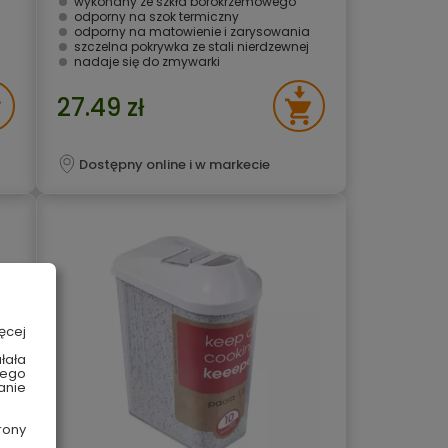
wykonany ze szkła borokrzemowego
odporny na szok termiczny
odporny na matowienie i zarysowania
szczelna pokrywka ze stali nierdzewnej
nadaje się do zmywarki
27.49 zł
Dostępny online i w markecie
ęcej
łała
wego
anie
rony