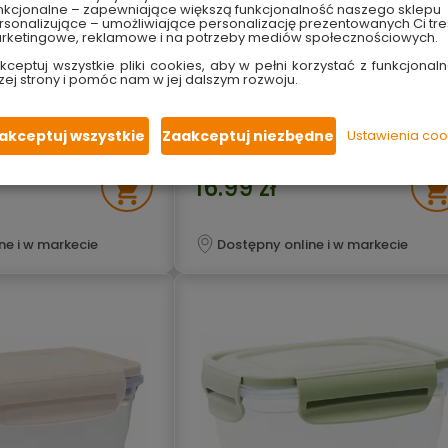
nkcjonalne – zapewniające większą funkcjonalność naszego sklepu
sonalizujące – umożliwiające personalizację prezentowanych Ci tre
iowy na żywność z
Pojemnik do produktów sypkich
rketingowe, reklamowe i na potrzeby mediów społecznościowych.
y SeeYoo
Paola 10,5x5,5x17 cm 0,75l
kceptuj wszystkie pliki cookies, aby w pełni korzystać z funkcjonaln
transparentny Keeeper
zej strony i pomóc nam w jej dalszym rozwoju.
idealny do sortowania
jemnik
regulowana pokrywka
anie produktów spożywczych
nadaje się do mycia w zmywarce
szczelkę
nadaje się do kontaktu z żywnością
akceptuj wszystkie
Zaakceptuj niezbędne
Ustawienia coo
16.99 zł
ne i w markecie
Dostępny online i w markecie