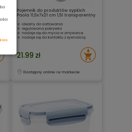
ści
Pojemnik do produktów sypkich
Paola 11,5x7x21 cm 1,5l transparentny
ości
Keeeper
idealny do sortowania
regulowana pokrywka
nadaje się do mycia w zmywarce
nadaje się do kontaktu z żywnością
kies
21.99 zł
Dostępny online i w markecie