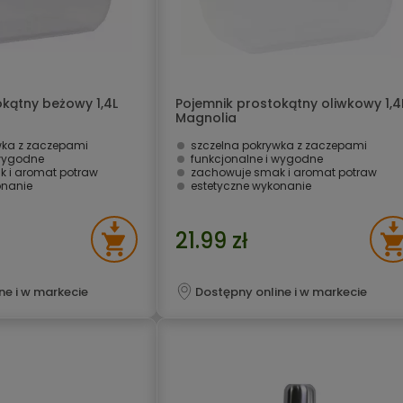
okątny beżowy 1,4L
Pojemnik prostokątny oliwkowy 1,4
Magnolia
wka z zaczepami
szczelna pokrywka z zaczepami
 wygodne
funkcjonalne i wygodne
 i aromat potraw
zachowuje smak i aromat potraw
onanie
estetyczne wykonanie
21.99 zł
ne i w markecie
Dostępny online i w markecie