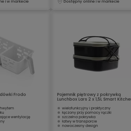
ne i w markecie
Dostępny online i w markecie
odówki Frodo
Pojemnik piętrowy z pokrywką
Lunchbox Lars 2 x 1,5L Smart Kitche
Design
chwytem
wielofunkcyjny i praktyczny
ku
łączony przy pomocy rączki
ające wentylację
szczelna pokrywka
any
łatwy w transporcie
nowoczesny design