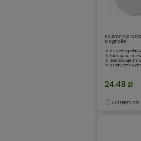
Pojemnik prost
Magnolia
szczelna pokry
funkcjonalne i
zachowuje smak
estetyczne wyk
24.49 zł
Dostępny onli