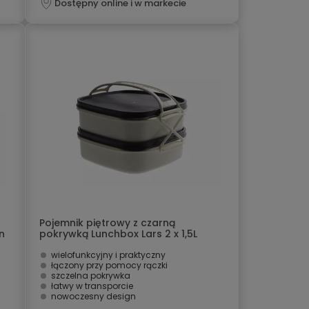
Dostępny online i w markecie
Pojemnik piętrowy z czarną
n
pokrywką Lunchbox Lars 2 x 1,5L
Smart Kitchen Design
wielofunkcyjny i praktyczny
łączony przy pomocy rączki
szczelna pokrywka
łatwy w transporcie
nowoczesny design