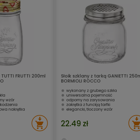
a TUTTI FRUTTI 200ml
Słoik szklany z tarką GANIETTI 250
CO
BORMIOLI ROCCO
wykonany z grubego szkła
kła
uniwersalna pojemność
ony wzór
odporny na zarysowania
kodzenia
zakrętka z funckją tarfki
lowa nakrętka
elegancki, tłoczony wzór
22.49 zł