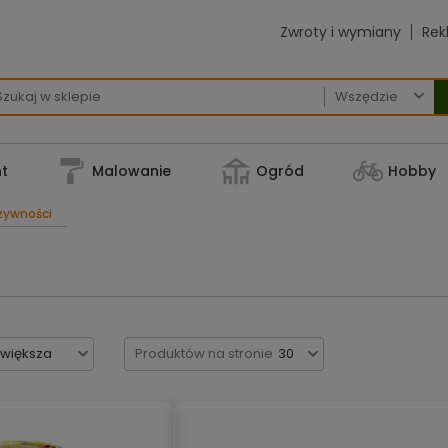
Zwroty i wymiany
Rek

t
Malowanie
Ogród
Hobby
żywności
jwiększa
Produktów na stronie
30