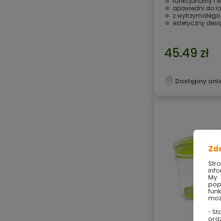
funkcjonalny i
opowiedni do l
z wytrzymałego
estetyczny desi
45.49 zł
Dostępny onli
Zd
Str
info
My 
pop
fun
moż
•
Sta
ora