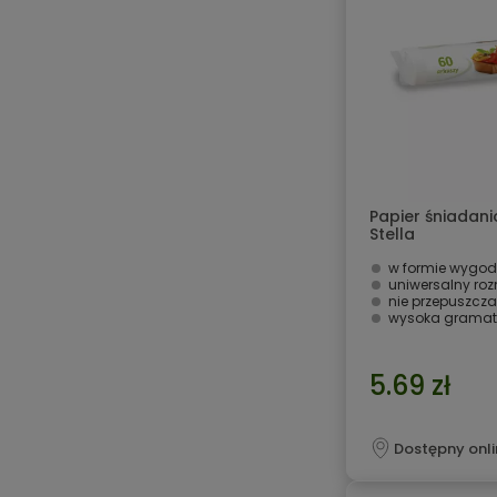
Papier śniadani
Stella
w formie wygod
uniwersalny roz
nie przepuszcza
wysoka gramat
5.69 zł
Dostępny onli