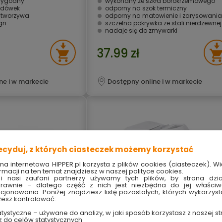
 wygodny
wykonany ze szkła borokrzemowego
odówek
odporny na szok termiczny
 tworzywa
odporny na matowienie i zarysowania
gn
szczelna pokrywka ze stali nierdzewnej
nadaje się do zmywarki
37.99 zł
ne i w markecie
Dostępny online i w markecie
ecyduj, z których ciasteczek możemy korzystać
ona internetowa HIPPER.pl korzysta z plików cookies (ciasteczek). Wi
rmacji na ten temat znajdziesz w naszej polityce cookies.
i nasi zaufani partnerzy używamy tych plików, by strona dzia
rawnie – dlatego część z nich jest niezbędna do jej właści
kcjonowania. Poniżej znajdziesz listę pozostałych, których wykorzyst
esz kontrolować:
tystyczne – używane do analizy, w jaki sposób korzystasz z naszej st
z do celów statystycznych