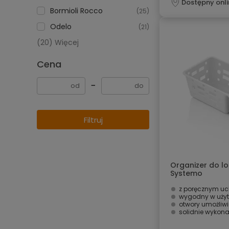
Dostępny onli
Bormioli Rocco
(25)
Odelo
(21)
(20) Więcej
Cena
−
Filtruj
Organizer do l
Systemo
z poręcznym u
wygodny w użyt
otwory umożliwi
solidnie wykon