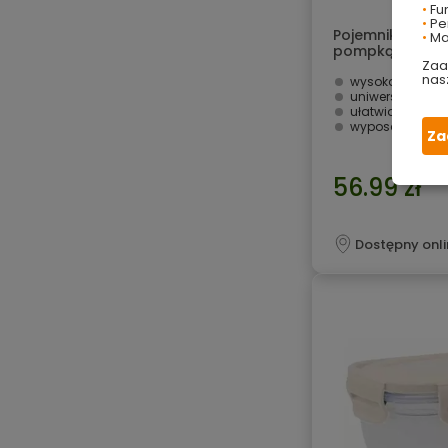
•
Fu
•
Per
Pojemnik próżn
•
Ma
pompką zielon
Zaa
nas
wysoka jakość
uniwersalny po
ułatwia przechowyw
wyposażony w u
Za
56.99 zł
Dostępny onli