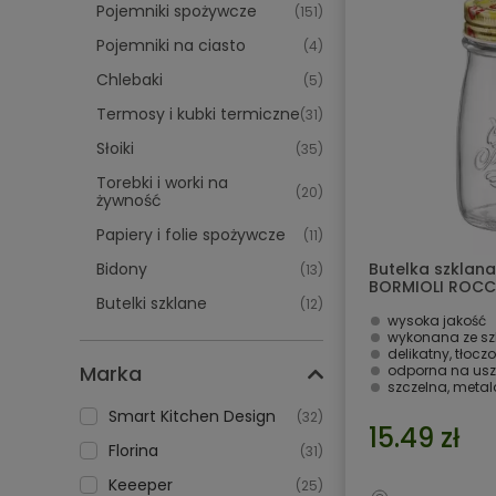
Pojemniki spożywcze
(151)
Pojemniki na ciasto
(4)
Chlebaki
(5)
Termosy i kubki termiczne
(31)
Słoiki
(35)
Torebki i worki na
(20)
żywność
Papiery i folie spożywcze
(11)
Bidony
Butelka szklan
(13)
BORMIOLI ROC
Butelki szklane
(12)
wysoka jakość
wykonana ze sz
delikatny, tłocz
Marka
odporna na usz
szczelna, meta
Smart Kitchen Design
(32)
15.49 zł
Florina
(31)
Keeeper
(25)