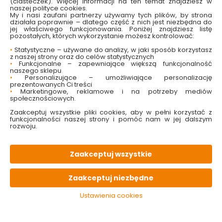
(ciasteczek). Więcej informacji na ten temat znajdziesz w
naszej polityce cookies.
My i nasi zaufani partnerzy używamy tych plików, by strona
działała poprawnie – dlatego część z nich jest niezbędna do
W magazynie
Wysyłka
Koszt dostawy
Bezpieczna
jej właściwego funkcjonowania. Poniżej znajdziesz listę
21 szt
24h
od 17.90 zł
paczka
pozostałych, których wykorzystanie możesz kontrolować:
•
Statystyczne – używane do analizy, w jaki sposób korzystasz
z naszej strony oraz do celów statystycznych
PALETA
kolorów
•
Funkcjonalne – zapewniające większą funkcjonalność
naszego sklepu
•
Personalizujące – umożliwiające personalizację
prezentowanych Ci treści
OPIS
produktu
•
Marketingowe, reklamowe i na potrzeby mediów
społecznościowych.
Zaakceptuj wszystkie pliki cookies, aby w pełni korzystać z
PARAMETRY
techniczne
funkcjonalności naszej strony i pomóc nam w jej dalszym
rozwoju.
PLIKI
do pobrania
Zaakceptuj wszystkie
KONIECZNIE
pamiętaj
Zaakceptuj niezbędne
Ustawienia cookies