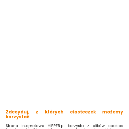
nadaje powierzchniom oryginalny wygląd
uatrakcyjnia wnętrze
łatwe dozowanie
nierozpuszczalny w wodzie
idealny do projektów DIY
Sprawdź dostępność w markecie
Kolor
Multikolor
Zmień lub dobierz kolor
Wybierz pojemność:
200 g
80 ml
38.99 zł
487.38 zł/litr
Do koszyka
Zdecyduj, z których ciasteczek możemy
korzystać
Strona internetowa HIPPER.pl korzysta z plików cookies