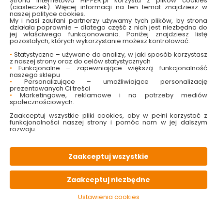
Strona internetowa HIPPER.pl korzysta z plików cookies
(ciasteczek). Więcej informacji na ten temat znajdziesz w
naszej polityce cookies.
My i nasi zaufani partnerzy używamy tych plików, by strona
działała poprawnie – dlatego część z nich jest niezbędna do
W magazynie
Wysyłka
Koszt dostawy
Bezpieczna
jej właściwego funkcjonowania. Poniżej znajdziesz listę
10 szt
24h
od 17.90 zł
paczka
pozostałych, których wykorzystanie możesz kontrolować:
•
Statystyczne – używane do analizy, w jaki sposób korzystasz
z naszej strony oraz do celów statystycznych
•
Funkcjonalne – zapewniające większą funkcjonalność
PALETA
kolorów
naszego sklepu
•
Personalizujące – umożliwiające personalizację
prezentowanych Ci treści
•
Marketingowe, reklamowe i na potrzeby mediów
OPIS
produktu
społecznościowych.
Zaakceptuj wszystkie pliki cookies, aby w pełni korzystać z
funkcjonalności naszej strony i pomóc nam w jej dalszym
PARAMETRY
techniczne
rozwoju.
PLIKI
do pobrania
Zaakceptuj wszystkie
Zaakceptuj niezbędne
KONIECZNIE
pamiętaj
Ustawienia cookies