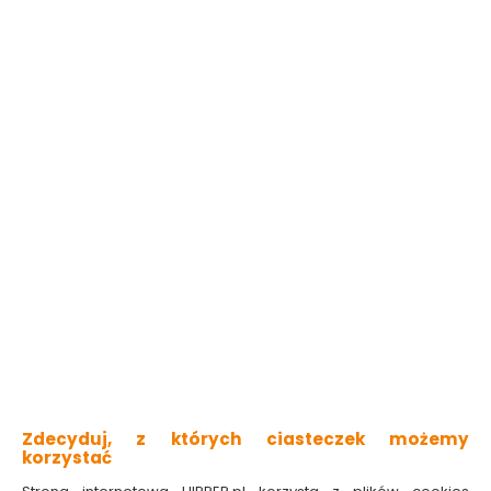
do drewna ogrodowego i betonu
chroni przed czynnikami atmosferycznymi
do 4 lat ochrony
szybkoschnący
łatwa i wygodna aplikacja
Sprawdź dostępność w markecie
Kolor
Palisander
Zmień lub dobierz kolor
Wybierz pojemność:
0,75L
4,5L
9L
Pomalujesz nawet
27m2
79.99 zł
17.76 zł/litr
Do koszyka
Zdecyduj, z których ciasteczek możemy
korzystać