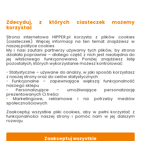
modne oświetlenie wnętrza
łatwy montaż
nada charakteru całej aranżacji
wysoka jakość wykonania
Zdecyduj, z których ciasteczek możemy
dobrze oświetli wnętrze
korzystać
Strona internetowa HIPPER.pl korzysta z plików cookies
Sprawdź dostępność w markecie
(ciasteczek). Więcej informacji na ten temat znajdziesz w
naszej polityce cookies.
My i nasi zaufani partnerzy używamy tych plików, by strona
127.99 zł
działała poprawnie – dlatego część z nich jest niezbędna do
jej właściwego funkcjonowania. Poniżej znajdziesz listę
pozostałych, których wykorzystanie możesz kontrolować:
•
Statystyczne – używane do analizy, w jaki sposób korzystasz
z naszej strony oraz do celów statystycznych
•
Funkcjonalne – zapewniające większą funkcjonalność
Do koszyka
naszego sklepu
•
Personalizujące – umożliwiające personalizację
prezentowanych Ci treści
•
Marketingowe, reklamowe i na potrzeby mediów
społecznościowych.
Zaakceptuj wszystkie pliki cookies, aby w pełni korzystać z
funkcjonalności naszej strony i pomóc nam w jej dalszym
rozwoju.
W magazynie
Wysyłka
Koszt dostawy
Bezpieczna
14 szt
2 dni
od 17.90 zł
paczka
Zaakceptuj wszystkie