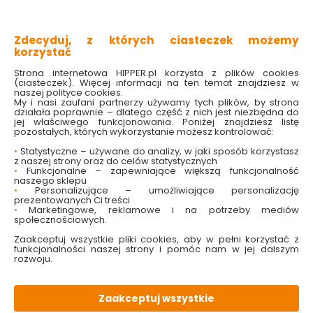
znicz wykonany ze szkła
podstawka i pokrywka wykonane z tworzywa
sztucznego
na wkład
Zdecyduj, z których ciasteczek możemy
korzystać
Sprawdź dostępność w markecie
Strona internetowa HIPPER.pl korzysta z plików cookies
(ciasteczek). Więcej informacji na ten temat znajdziesz w
naszej polityce cookies.
My i nasi zaufani partnerzy używamy tych plików, by strona
11.79 zł
działała poprawnie – dlatego część z nich jest niezbędna do
jej właściwego funkcjonowania. Poniżej znajdziesz listę
pozostałych, których wykorzystanie możesz kontrolować:
•
Statystyczne – używane do analizy, w jaki sposób korzystasz
z naszej strony oraz do celów statystycznych
Do koszyka
•
Funkcjonalne – zapewniające większą funkcjonalność
naszego sklepu
•
Personalizujące – umożliwiające personalizację
Brak produktu w magazynie
prezentowanych Ci treści
•
Marketingowe, reklamowe i na potrzeby mediów
społecznościowych.
Zaakceptuj wszystkie pliki cookies, aby w pełni korzystać z
funkcjonalności naszej strony i pomóc nam w jej dalszym
W magazynie
Wysyłka
Koszt dostawy
Bezpieczna
rozwoju.
0 szt
24h
od 17.90 zł
paczka
Zaakceptuj wszystkie
OPIS
produktu