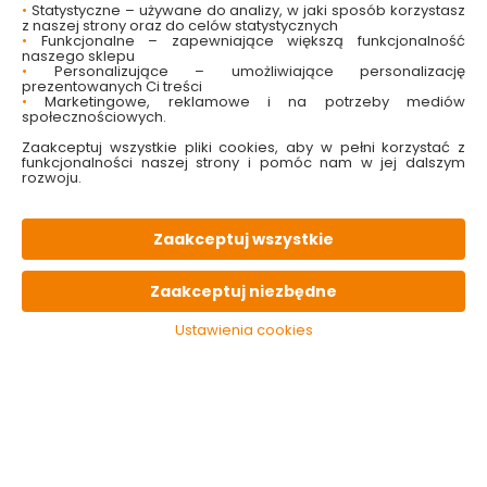
efekty świetlne i dźwiękowe
•
Statystyczne – używane do analizy, w jaki sposób korzystasz
dla dzieci od 3. roku życia
z naszej strony oraz do celów statystycznych
z trwałego materiału
•
Funkcjonalne – zapewniające większą funkcjonalność
naszego sklepu
wspiera rozwój wyobraźni
•
Personalizujące – umożliwiające personalizację
prezentowanych Ci treści
•
Marketingowe, reklamowe i na potrzeby mediów
Sprawdź dostępność w markecie
społecznościowych.
Zaakceptuj wszystkie pliki cookies, aby w pełni korzystać z
52.99 zł
funkcjonalności naszej strony i pomóc nam w jej dalszym
rozwoju.
Zaakceptuj wszystkie
Do koszyka
Zaakceptuj niezbędne
Brak produktu w magazynie
Ustawienia cookies
W magazynie
Wysyłka
Koszt dostawy
Bezpieczna
0 szt
24h
od 17.90 zł
paczka
OPIS
produktu