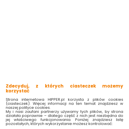
Zdecyduj, z których ciasteczek możemy
korzystać
Strona internetowa HIPPER.pl korzysta z plików cookies
(ciasteczek). Więcej informacji na ten temat znajdziesz w
naszej polityce cookies.
My i nasi zaufani partnerzy używamy tych plików, by strona
działała poprawnie – dlatego część z nich jest niezbędna do
jej właściwego funkcjonowania. Poniżej znajdziesz listę
pozostałych, których wykorzystanie możesz kontrolować:
aż 7 elementów w zestawie