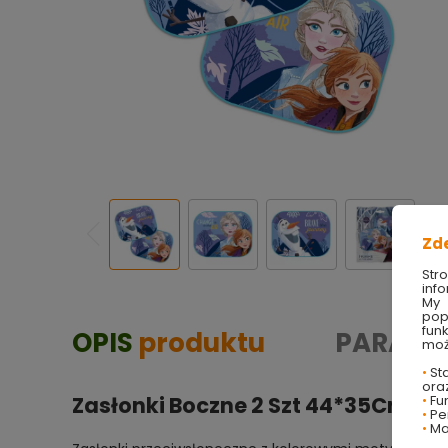
Zd
Str
info
My 
pop
fun
OPIS
produktu
PARAME
moż
•
Sta
ora
•
Fu
Zasłonki Boczne 2 Szt 44*35Cm
•
Per
•
Ma