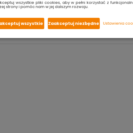
rowadzą dzieci w świat bajek Disneya umilając chwile spędzon
kceptuj wszystkie pliki cookies, aby w pełni korzystać z funkcjonaln
zej strony i pomóc nam w jej dalszym rozwoju.
owych przyssawek
, pasują do wszystkich modeli aut. Zasło
zawiera ftalanów.
W komplecie 2 zasłonki.
akceptuj wszystkie
Zaakceptuj niezbędne
Ustawienia coo