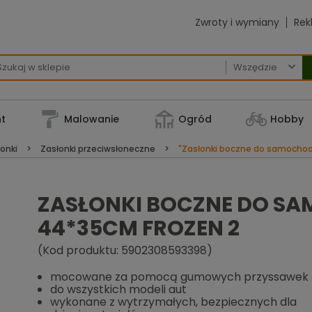
Zwroty i wymiany
Rek

t
Malowanie
Ogród
Hobby
łonki
Zasłonki przeciwsłoneczne
"Zasłonki boczne do samochod
ZASŁONKI BOCZNE DO SA
44*35CM FROZEN 2
(Kod produktu: 5902308593398)
mocowane za pomocą gumowych przyssawek
do wszystkich modeli aut
wykonane z wytrzymałych, bezpiecznych dla