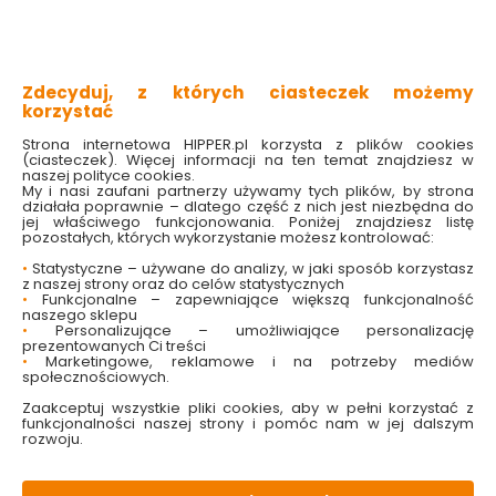
montaż podtynkowy
bezpieczne użytkowanie
nowoczesny design
Zdecyduj, z których ciasteczek możemy
wytrzymały
korzystać
kompaktowy rozmiar
Strona internetowa HIPPER.pl korzysta z plików cookies
(ciasteczek). Więcej informacji na ten temat znajdziesz w
Sprawdź dostępność w markecie
naszej polityce cookies.
My i nasi zaufani partnerzy używamy tych plików, by strona
działała poprawnie – dlatego część z nich jest niezbędna do
9.99 zł
jej właściwego funkcjonowania. Poniżej znajdziesz listę
pozostałych, których wykorzystanie możesz kontrolować:
•
Statystyczne – używane do analizy, w jaki sposób korzystasz
z naszej strony oraz do celów statystycznych
•
Funkcjonalne – zapewniające większą funkcjonalność
naszego sklepu
Do koszyka
•
Personalizujące – umożliwiające personalizację
prezentowanych Ci treści
•
Marketingowe, reklamowe i na potrzeby mediów
społecznościowych.
Zaakceptuj wszystkie pliki cookies, aby w pełni korzystać z
funkcjonalności naszej strony i pomóc nam w jej dalszym
rozwoju.
W magazynie
Wysyłka
Koszt dostawy
Bezpieczna
118 szt
24h
od 17.90 zł
paczka