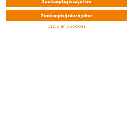
Zaakceptuj wszystkie
OPIS
produktu
Zaakceptuj niezbędne
Ustawienia cookies
PARAMETRY
techniczne
OSTATNIO
oglądane
Włącznik
świecznikowy
Finezja srebrny
Elektro-Plast
9.99 zł