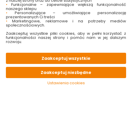
z naszej strony oraz do celów statystycznych
OPIS
produktu
•
Funkcjonalne – zapewniające większą funkcjonalność
naszego sklepu
•
Personalizujące – umożliwiające personalizację
prezentowanych Ci treści
PARAMETRY
techniczne
•
Marketingowe, reklamowe i na potrzeby mediów
społecznościowych.
Zaakceptuj wszystkie pliki cookies, aby w pełni korzystać z
funkcjonalności naszej strony i pomóc nam w jej dalszym
KONIECZNIE
pamiętaj
rozwoju.
Zaakceptuj wszystkie
Zaakceptuj niezbędne
Ustawienia cookies
Rękawice Vileda
Rękawice
Rękawice
Extra Sensation
lateksowe
aloesowe 
Rozmiar L / 9
gospodarcze M
S Stella
żółte Bee Smart
9.09 zł
2.99 zł
12.59