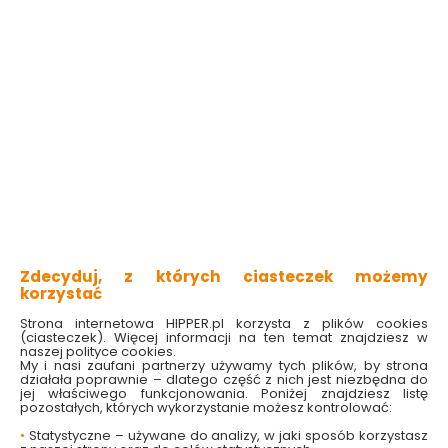
niweluje przykre zapachy
zapach świeżo ściętych kwiatów
skutecznie odświeża pomieszczenie
Sprawdź dostępność w markecie
Wybierz zapach:
bawełna i kwiat migdałowca

17.99 zł
71.96 zł/litr
Do koszyka
Zdecyduj, z których ciasteczek możemy
korzystać
Strona internetowa HIPPER.pl korzysta z plików cookies
(ciasteczek). Więcej informacji na ten temat znajdziesz w
naszej polityce cookies.
My i nasi zaufani partnerzy używamy tych plików, by strona
działała poprawnie – dlatego część z nich jest niezbędna do
W magazynie
Wysyłka
Koszt dostawy
Bezpieczna
jej właściwego funkcjonowania. Poniżej znajdziesz listę
1 szt
24h
od 17.90 zł
paczka
pozostałych, których wykorzystanie możesz kontrolować:
•
Statystyczne – używane do analizy, w jaki sposób korzystasz