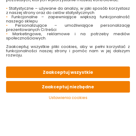
W magazynie
Wysyłka
Koszt dostawy
Bezpieczna
•
Statystyczne – używane do analizy, w jaki sposób korzystasz
35 szt
24h
od 17.90 zł
paczka
z naszej strony oraz do celów statystycznych
•
Funkcjonalne – zapewniające większą funkcjonalność
naszego sklepu
•
Personalizujące – umożliwiające personalizację
OPIS
produktu
prezentowanych Ci treści
•
Marketingowe, reklamowe i na potrzeby mediów
społecznościowych.
PARAMETRY
techniczne
Zaakceptuj wszystkie pliki cookies, aby w pełni korzystać z
funkcjonalności naszej strony i pomóc nam w jej dalszym
rozwoju.
KONIECZNIE
pamiętaj
Zaakceptuj wszystkie
Zaakceptuj niezbędne
Ustawienia cookies
Rękawice
Rękawice
Rękawice 
ochronne
poliestrowe Latex
*88* XL la