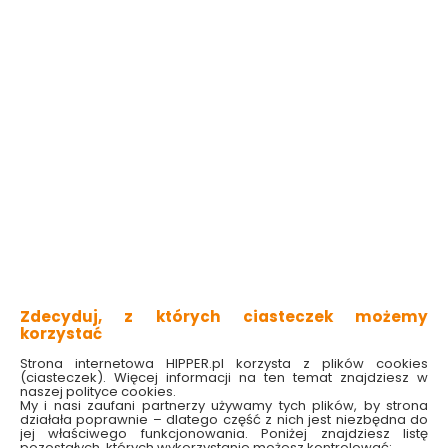
wysoka jakość
stożkowe wykończenie
do pracy ze szkłem i ceramiką
wykonane ze stali
nie uszkadza wierconego materiału
Sprawdź dostępność w markecie
Rozmiar wiertła:
10MM
5MM
6MM
8MM
48.99 zł
Zdecyduj, z których ciasteczek możemy
korzystać
Do koszyka
Strona internetowa HIPPER.pl korzysta z plików cookies
(ciasteczek). Więcej informacji na ten temat znajdziesz w
naszej polityce cookies.
My i nasi zaufani partnerzy używamy tych plików, by strona
działała poprawnie – dlatego część z nich jest niezbędna do
jej właściwego funkcjonowania. Poniżej znajdziesz listę
pozostałych, których wykorzystanie możesz kontrolować: