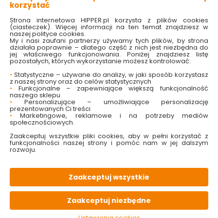
korzystać
Strona internetowa HIPPER.pl korzysta z plików cookies
(ciasteczek). Więcej informacji na ten temat znajdziesz w
naszej polityce cookies.
My i nasi zaufani partnerzy używamy tych plików, by strona
działała poprawnie – dlatego część z nich jest niezbędna do
jej właściwego funkcjonowania. Poniżej znajdziesz listę
pozostałych, których wykorzystanie możesz kontrolować:
Lampa stołowa
Lampa stołowa
•
Statystyczne – używane do analizy, w jaki sposób korzystasz
Bankers 1L Zielony
Goteborg 1L Biały
z naszej strony oraz do celów statystycznych
105930 Markslojd
104999 Markslojd
•
Funkcjonalne – zapewniające większą funkcjonalność
naszego sklepu
•
Personalizujące – umożliwiające personalizację
Dostępny online
Dostępny online
prezentowanych Ci treści
•
Marketingowe, reklamowe i na potrzeby mediów
399.00 zł
399.00 zł
społecznościowych.
Zaakceptuj wszystkie pliki cookies, aby w pełni korzystać z
funkcjonalności naszej strony i pomóc nam w jej dalszym
Do koszyka
Do koszyka
rozwoju.
Zaakceptuj wszystkie
Zaakceptuj niezbędne
Ustawienia cookies