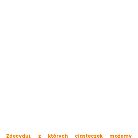
Do koszyka
Do koszyka
Kubek porcelanowy
Filiżnki ze spodkiem
LUNA błękitny 460ml
6szt. EBRO 235ml
FLORINA
BORMIOLI ROCCO
Dostępny online
Dostępny online
i w markecie
i w markecie
28.49 zł
135.00 zł
Do koszyka
Do koszyka
Zdecyduj, z których ciasteczek możemy