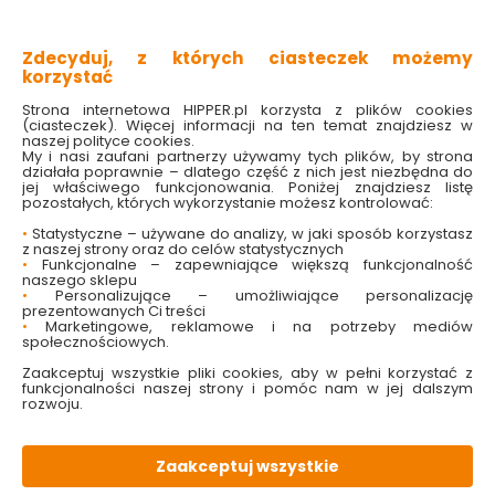
mocowana za pomocą przyssawki
bardzo łatwy montaż i demontaż
z nadrukiem
Zdecyduj, z których ciasteczek możemy
korzystać
Sprawdź dostępność w markecie
Strona internetowa HIPPER.pl korzysta z plików cookies
(ciasteczek). Więcej informacji na ten temat znajdziesz w
naszej polityce cookies.
9.99 zł
My i nasi zaufani partnerzy używamy tych plików, by strona
działała poprawnie – dlatego część z nich jest niezbędna do
jej właściwego funkcjonowania. Poniżej znajdziesz listę
pozostałych, których wykorzystanie możesz kontrolować:
•
Statystyczne – używane do analizy, w jaki sposób korzystasz
z naszej strony oraz do celów statystycznych
Do koszyka
•
Funkcjonalne – zapewniające większą funkcjonalność
naszego sklepu
•
Personalizujące – umożliwiające personalizację
prezentowanych Ci treści
•
Marketingowe, reklamowe i na potrzeby mediów
społecznościowych.
Zaakceptuj wszystkie pliki cookies, aby w pełni korzystać z
funkcjonalności naszej strony i pomóc nam w jej dalszym
W magazynie
Wysyłka
Koszt dostawy
Bezpieczna
rozwoju.
30 szt
30 dni
od 17.90 zł
paczka
Zaakceptuj wszystkie
OPIS
produktu