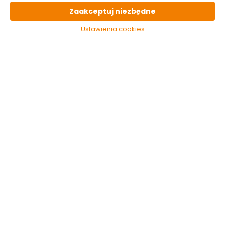
Zaakceptuj niezbędne
PARAMETRY
techniczne
Ustawienia cookies
OSTATNIO
oglądane
Tabliczka Baby On
Board Star Wars -
Yoda
9.99 zł
Do koszyka