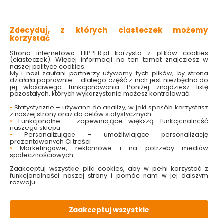
wykonana ze szkła
dekoracyjny wzór liści
matowa bombka z brokatowym wzorem
Zdecyduj, z których ciasteczek możemy
idealna ozdoba choinki
korzystać
Sprawdź dostępność w markecie
Strona internetowa HIPPER.pl korzysta z plików cookies
(ciasteczek). Więcej informacji na ten temat znajdziesz w
naszej polityce cookies.
My i nasi zaufani partnerzy używamy tych plików, by strona
14.99 zł
działała poprawnie – dlatego część z nich jest niezbędna do
jej właściwego funkcjonowania. Poniżej znajdziesz listę
pozostałych, których wykorzystanie możesz kontrolować:
•
Statystyczne – używane do analizy, w jaki sposób korzystasz
z naszej strony oraz do celów statystycznych
Do koszyka
•
Funkcjonalne – zapewniające większą funkcjonalność
naszego sklepu
•
Personalizujące – umożliwiające personalizację
prezentowanych Ci treści
•
Marketingowe, reklamowe i na potrzeby mediów
społecznościowych.
Zaakceptuj wszystkie pliki cookies, aby w pełni korzystać z
funkcjonalności naszej strony i pomóc nam w jej dalszym
W magazynie
Wysyłka
Koszt dostawy
Bezpieczna
rozwoju.
7 szt
24h
od 17.90 zł
paczka
Zaakceptuj wszystkie