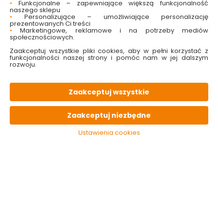
•
Funkcjonalne – zapewniające większą funkcjonalność
naszego sklepu
•
Personalizujące – umożliwiające personalizację
prezentowanych Ci treści
•
Marketingowe, reklamowe i na potrzeby mediów
społecznościowych.
Zaakceptuj wszystkie pliki cookies, aby w pełni korzystać z
funkcjonalności naszej strony i pomóc nam w jej dalszym
rozwoju.
Karma dla kota
Karma dla kota
mokra JosiCat Ryba
mokra JosiCat
w sosie 415 g Josera
Wołowina w galarecie
Zaakceptuj wszystkie
400 g Josera
Dostępny online
Dostępny online
i w markecie
i w markecie
Zaakceptuj niezbędne
5.99 zł
6.59 zł
Ustawienia cookies
14.43 zł/kg
16.48 zł/kg
Do koszyka
Do koszyka