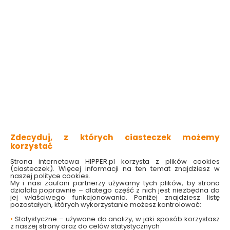
Do koszyka
Do koszyka
Karma dla kota
Karma dla kota
mokra JosiCat
mokra JosiCat
Wołowina w sosie 415
Kurczak w sosie 415 g
Zdecyduj, z których ciasteczek możemy
g Josera
Josera
korzystać
Dostępny online
Dostępny online
i w markecie
i w markecie
Strona internetowa HIPPER.pl korzysta z plików cookies
(ciasteczek). Więcej informacji na ten temat znajdziesz w
5.49 zł
5.49 zł
naszej polityce cookies.
13.23 zł/kg
13.23 zł/kg
My i nasi zaufani partnerzy używamy tych plików, by strona
działała poprawnie – dlatego część z nich jest niezbędna do
jej właściwego funkcjonowania. Poniżej znajdziesz listę
Do koszyka
Do koszyka
pozostałych, których wykorzystanie możesz kontrolować:
•
Statystyczne – używane do analizy, w jaki sposób korzystasz
z naszej strony oraz do celów statystycznych