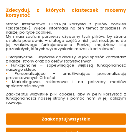
169.00 zł
72.99 zł
Zdecyduj, z których ciasteczek możemy
16.90 zł/litr
29.20 zł/litr
korzystać
Do koszyka
Do koszyka
Strona internetowa HIPPER.pl korzysta z plików cookies
(ciasteczek). Więcej informacji na ten temat znajdziesz w
naszej polityce cookies.
My i nasi zaufani partnerzy używamy tych plików, by strona
działała poprawnie – dlatego część z nich jest niezbędna do
jej właściwego funkcjonowania. Poniżej znajdziesz listę
Kategorie i filtry
Sortowanie
pozostałych, których wykorzystanie możesz kontrolować:
•
Statystyczne – używane do analizy, w jaki sposób korzystasz
2 produktów
z
1
z naszej strony oraz do celów statystycznych
•
Funkcjonalne – zapewniające większą funkcjonalność
naszego sklepu
•
Personalizujące – umożliwiające personalizację
Tikkurila i skandynawskie podejście do
prezentowanych Ci treści
•
Marketingowe, reklamowe i na potrzeby mediów
produkcji farb
społecznościowych.
Zaakceptuj wszystkie pliki cookies, aby w pełni korzystać z
Ze względu na historię firmy i wynikającą z niej przynależność do
funkcjonalności naszej strony i pomóc nam w jej dalszym
szwedzkiego i fińskiego koncernu, w marce Tikkurila
rozwoju.
ugruntowało się skandynawskie podejście do farb.
Proponowane przez nią produkty są najwyższej jakości i co
ważne – idą w parze w ekologią. Prawie 30 lat temu Tikkurila
jako pierwsza spośród producentów farb otrzymała certyfikat
Zaakceptuj wszystkie
zarządzania ochroną środowiska. To potwierdzenie, że farby
Tikkurila są opracowane na podstawie receptury bezpiecznej
dla zdrowia i przyjaznej dla środowiska, spełniając przy tym
najwyższe standardy jakości.