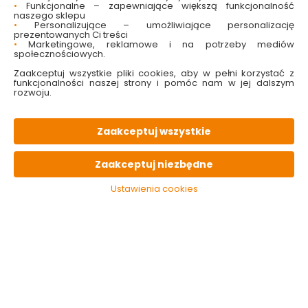
•
Funkcjonalne – zapewniające większą funkcjonalność
naszego sklepu
•
Personalizujące – umożliwiające personalizację
prezentowanych Ci treści
•
Marketingowe, reklamowe i na potrzeby mediów
społecznościowych.
Zaakceptuj wszystkie pliki cookies, aby w pełni korzystać z
funkcjonalności naszej strony i pomóc nam w jej dalszym
rozwoju.
Gładź Polimerowa
Bezpyłowa Megaron
DF-16 20 kg
Zaakceptuj wszystkie
Dostępny online
i w markecie
Zaakceptuj niezbędne
79.99 zł
Ustawienia cookies
4.00 zł/kg
Do koszyka
Kategorie i filtry
Sortowanie
3 produktów
z
1