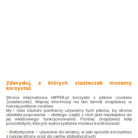
3 produktów
z
1
Gładź Polimerowa
Gładź Polimerowa
Megaron Super Finisz
Megaron Super Finisz
Dv-20 20kg
Dv-20 5kg
Zdecyduj, z których ciasteczek możemy
korzystać
Dostępny online
Dostępny online
i w markecie
i w markecie
Strona internetowa HIPPER.pl korzysta z plików cookies
(ciasteczek). Więcej informacji na ten temat znajdziesz w
65.99 zł
23.99 zł
naszej polityce cookies.
3.30 zł/kg
4.80 zł/kg
My i nasi zaufani partnerzy używamy tych plików, by strona
działała poprawnie – dlatego część z nich jest niezbędna do
jej właściwego funkcjonowania. Poniżej znajdziesz listę
Do koszyka
Do koszyka
pozostałych, których wykorzystanie możesz kontrolować:
•
Statystyczne – używane do analizy, w jaki sposób korzystasz
z naszej strony oraz do celów statystycznych