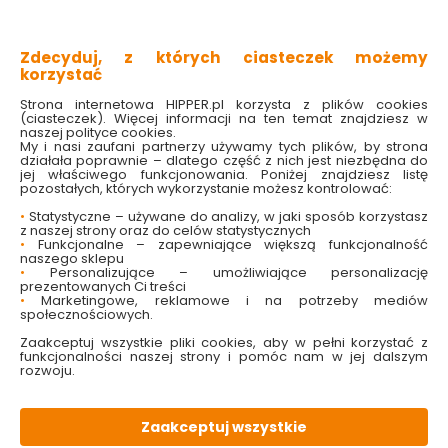
wbudowany mikrofon
15 godzin pracy na baterii
funkcja multipoint
idealna do rozmów
Zdecyduj, z których ciasteczek możemy
korzystać
Sprawdź dostępność w markecie
Strona internetowa HIPPER.pl korzysta z plików cookies
(ciasteczek). Więcej informacji na ten temat znajdziesz w
naszej polityce cookies.
My i nasi zaufani partnerzy używamy tych plików, by strona
33.99 zł
działała poprawnie – dlatego część z nich jest niezbędna do
jej właściwego funkcjonowania. Poniżej znajdziesz listę
pozostałych, których wykorzystanie możesz kontrolować:
•
Statystyczne – używane do analizy, w jaki sposób korzystasz
z naszej strony oraz do celów statystycznych
Do koszyka
•
Funkcjonalne – zapewniające większą funkcjonalność
naszego sklepu
•
Personalizujące – umożliwiające personalizację
prezentowanych Ci treści
•
Marketingowe, reklamowe i na potrzeby mediów
społecznościowych.
Zaakceptuj wszystkie pliki cookies, aby w pełni korzystać z
funkcjonalności naszej strony i pomóc nam w jej dalszym
W magazynie
Wysyłka
Koszt dostawy
Bezpieczna
rozwoju.
29 szt
24h
od 17.90 zł
paczka
Zaakceptuj wszystkie
OPIS
produktu