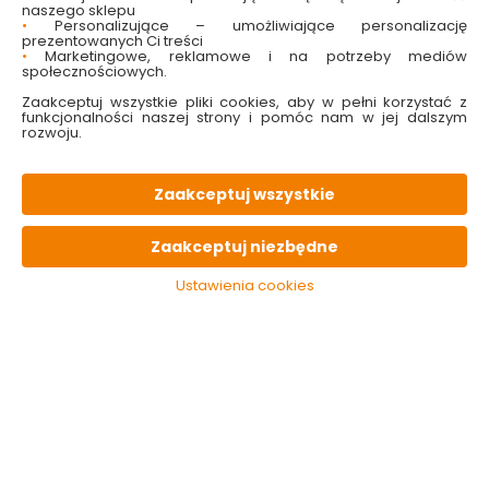
naszego sklepu
•
Personalizujące – umożliwiające personalizację
PARAMETRY
techniczne
prezentowanych Ci treści
•
Marketingowe, reklamowe i na potrzeby mediów
społecznościowych.
KONIECZNIE
pamiętaj
Zaakceptuj wszystkie pliki cookies, aby w pełni korzystać z
funkcjonalności naszej strony i pomóc nam w jej dalszym
rozwoju.
Zaakceptuj wszystkie
Zaakceptuj niezbędne
Ustawienia cookies
Rękawice Vileda
Rękawice
Rękawice
Extra Sensation
lateksowe
aloesowe 
Rozmiar L / 9
gospodarcze M
S Stella
żółte Bee Smart
9.09 zł
2.99 zł
12.59
Do koszyka
Do koszyka
Do 