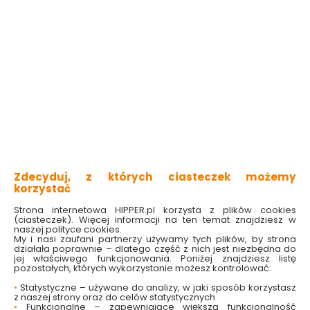
idealna do każdej powierzchni
nie powoduje wzbijania się kurzu w powietrze
trwała i bardzo wydajna
Sprawdź dostępność w markecie
11.29 zł
Do koszyka
Zdecyduj, z których ciasteczek możemy
korzystać
Strona internetowa HIPPER.pl korzysta z plików cookies
(ciasteczek). Więcej informacji na ten temat znajdziesz w
naszej polityce cookies.
My i nasi zaufani partnerzy używamy tych plików, by strona
W magazynie
Wysyłka
Koszt dostawy
Bezpieczna
działała poprawnie – dlatego część z nich jest niezbędna do
16 szt
24h
od 17.90 zł
paczka
jej właściwego funkcjonowania. Poniżej znajdziesz listę
pozostałych, których wykorzystanie możesz kontrolować:
•
Statystyczne – używane do analizy, w jaki sposób korzystasz
OPIS
produktu
z naszej strony oraz do celów statystycznych
•
Funkcjonalne – zapewniające większą funkcjonalność