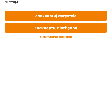
rozwoju.
Kategorie i filtry
Sortowanie
Zaakceptuj wszystkie
2 produktów
z
1
Zaakceptuj niezbędne
Ustawienia cookies