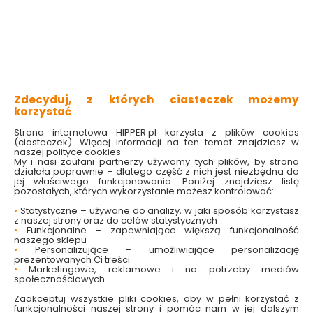
2 produktów
z
1
Zdecyduj, z których ciasteczek możemy
korzystać
Strona internetowa HIPPER.pl korzysta z plików cookies
(ciasteczek). Więcej informacji na ten temat znajdziesz w
naszej polityce cookies.
My i nasi zaufani partnerzy używamy tych plików, by strona
działała poprawnie – dlatego część z nich jest niezbędna do
Zagęszczarka do
Zagęszczarka do
jej właściwego funkcjonowania. Poniżej znajdziesz listę
betonu 1300 W +
betonu 1300 W
pozostałych, których wykorzystanie możesz kontrolować:
buława 2 m Besten
BE0002856 Besten
•
Statystyczne – używane do analizy, w jaki sposób korzystasz
Dostępny online
Dostępny online
z naszej strony oraz do celów statystycznych
i w markecie
i w markecie
•
Funkcjonalne – zapewniające większą funkcjonalność
naszego sklepu
169.00 zł
199.00 zł
•
Personalizujące – umożliwiające personalizację
prezentowanych Ci treści
•
Marketingowe, reklamowe i na potrzeby mediów
społecznościowych.
Do koszyka
Do koszyka
Zaakceptuj wszystkie pliki cookies, aby w pełni korzystać z
funkcjonalności naszej strony i pomóc nam w jej dalszym