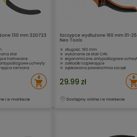
użone 130 mm 32D723
Szczypce wydłużone 160 mm 01-2
Neo Tools
m
długość: 160 mm
wana stal
wykonanie ze stali CrNi
nące hartowane
ergonomiczne, antypoślizgowe uchwy
antypoślizgowe uchwyty
zakładki rozpierające
erająca ramiona
ząbkowana powierzchnia szczęk
29.99 zł
ne i w markecie
Dostępny online i w markecie