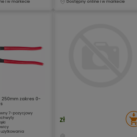
ne i w markecie
Dostępny online i w markecie
r 250mm zakres 0-
ls
awny 7-pozycjowy
zł
uchwyty
ęki
owicy
 użytkowania