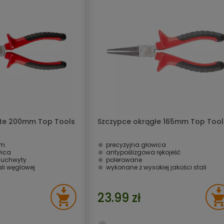
ęte 200mm Top Tools
Szczypce okrągłe 165mm Top Tool
mm
precyzyjna głowica
wica
antypoślizgowa rękojeść
 uchwyty
polerowane
li węglowej
wykonane z wysokiej jakości stali
23.99 zł