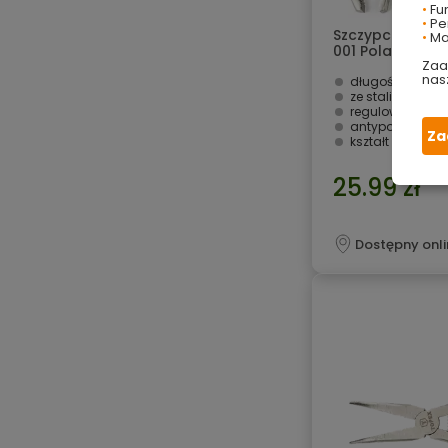
•
Fu
•
Per
Szczypce hydra
•
Ma
001 Polax
Zaa
nas
długość całkow
ze stali chro
regulowany roz
antypoślizgowy
Za
kształt szczęk w 
25.99 zł
Dostępny onli