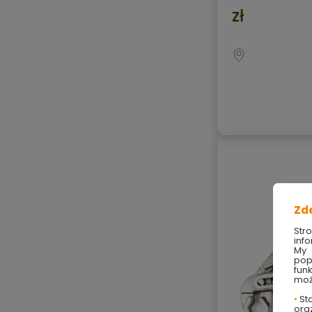
zł
Zd
Str
info
My 
pop
fun
moż
•
Sta
ora