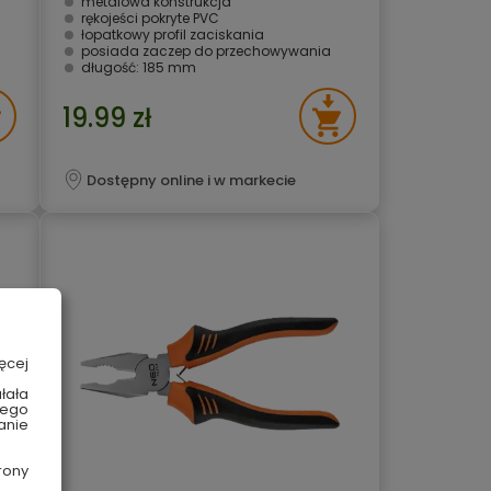
metalowa konstrukcja
rękojeści pokryte PVC
łopatkowy profil zaciskania
posiada zaczep do przechowywania
długość: 185 mm
19.99 zł
Dostępny online i w markecie
ęcej
łała
wego
anie
rony