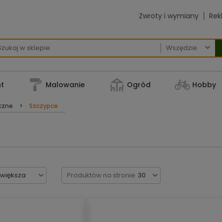
Zwroty i wymiany
Rek

t
Malowanie
Ogród
Hobby
ęczne
Szczypce
jwiększa
Produktów na stronie
30