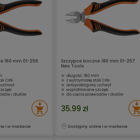
e 160 mm 01-256
Szczypce boczne 180 mm 01-257
Neo Tools
m
długość: 180 mm
ali CrNi
z wytrzymałej stali CrNi
 uchwyt
antypoślizgowy uchwyt
zczęki
wyprofilowane szczęki
wodów i drutów
do cięcia przewodów i drutów
35.99 zł
ne i w markecie
Dostępny online i w markecie