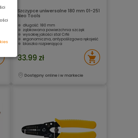
ści
Szczypce uniwersalne 180 mm 01-251
Neo Tools
ości
długość: 180 mm
ząbkowana powierzchnia szczęk
wysokiej jakości stal CrNi
ść
ergonomiczna, antypoślizgowa rękojeść
kies
blaszka rozpierająca
33.99 zł
Dostępny online i w markecie