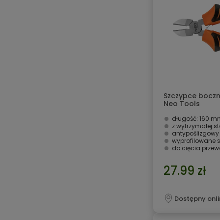
Szczypce boczn
Neo Tools
długość: 160 m
z wytrzymałej st
antypoślizgowy
wyprofilowane s
do cięcia prze
27.99 zł
Dostępny onli