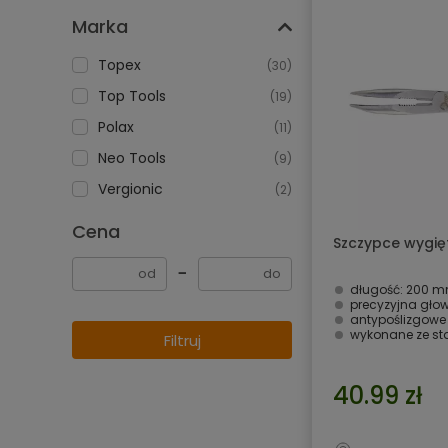
Marka
Topex
(30)
Top Tools
(19)
Polax
(11)
Neo Tools
(9)
Vergionic
(2)
Cena
Szczypce wygi
−
długość: 200 
precyzyjna gło
antypoślizgowe
wykonane ze sta
Filtruj
40.99 zł