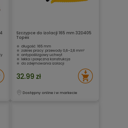
54
Szczypce do izolacji 165 mm 32D405
Topex
długość: 165 mm
zakres pracy: przewody 0,6–2,6 mm²
ty
antypoślizgowy uchwyt
lekka i poręczna konstrukcja
do zdejmowania izolacji
32.99 zł
Dostępny online i w markecie