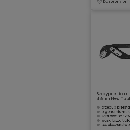
Dostępny onli
Szczypce do ru
38mm Neo Too
przegub przest
ergonomiczne 
ząbkowane szcz
wąski kształt gł
bezpieczeństwo