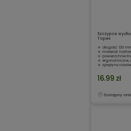
Szczypce wydł
Topex
długość: 130 m
materiał: harto
powierzchnie t
ergonomiczne, 
sprężyna rozwi
16.99 zł
Dostępny onli