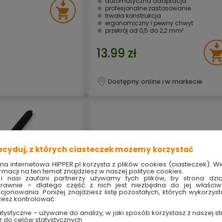
automatyczna adaptacja
profesjonalne zastosowanie
trwała konstrukcja
ergonomiczny i pewny chwyt
przekrój od 0,5 do 2,2 mm²
13.99 zł
Dostępny online i w markecie
ecyduj, z których ciasteczek możemy korzystać
ona internetowa HIPPER.pl korzysta z plików cookies (ciasteczek). Wi
rmacji na ten temat znajdziesz w naszej polityce cookies.
i nasi zaufani partnerzy używamy tych plików, by strona dzia
rawnie – dlatego część z nich jest niezbędna do jej właści
kcjonowania. Poniżej znajdziesz listę pozostałych, których wykorzyst
esz kontrolować:
tystyczne – używane do analizy, w jaki sposób korzystasz z naszej st
z do celów statystycznych