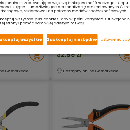
nkcjonalne – zapewniające większą funkcjonalność naszego sklepu
sonalizujące – umożliwiające personalizację prezentowanych Ci tre
uliczne 250 mm 44-
Szczypce uniwersalne 160 mm 01-
rketingowe, reklamowe i na potrzeby mediów społecznościowych.
250 Neo Tools
kceptuj wszystkie pliki cookies, aby w pełni korzystać z funkcjonaln
zej strony i pomóc nam w jej dalszym rozwoju.
ita: 250 mm
długość: 160 mm
mowo-wanadowej
ząbkowana powierzchnia szczęk
staw szczęk: 6–38 mm
wysokiej jakości stal CrNi
 uchwyt
ergonomiczna, antypoślizgowa rękoje
akceptuj wszystkie
Zaakceptuj niezbędne
Ustawienia coo
formie litery „C”
blaszka rozpierająca
32.99 zł
ne i w markecie
Dostępny online i w markecie