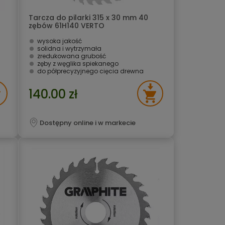
Tarcza do pilarki 315 x 30 mm 40
zębów 61H140 VERTO
wysoka jakość
solidna i wytrzymała
zredukowana grubość
zęby z węglika spiekanego
do półprecyzyjnego cięcia drewna
140.00 zł
Dostępny online i w markecie