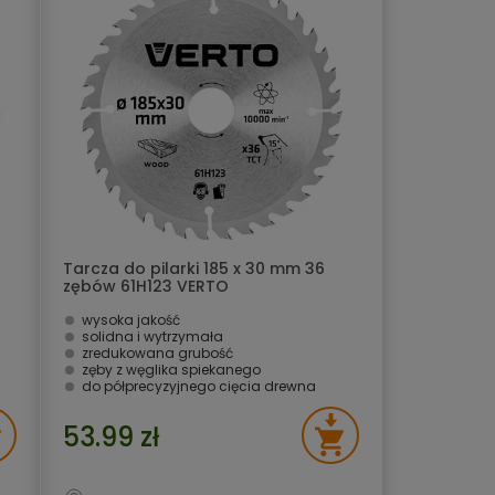
Tarcza do pilarki 185 x 30 mm 36
zębów 61H123 VERTO
wysoka jakość
solidna i wytrzymała
zredukowana grubość
zęby z węglika spiekanego
do półprecyzyjnego cięcia drewna
53.99 zł