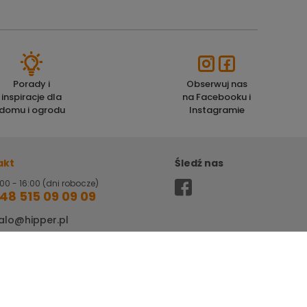
Porady i
Obserwuj nas
inspiracje dla
na Facebooku i
domu i ogrodu
Instagramie
akt
Śledź nas
00 - 16:00 (dni robocze)
48 515 09 09 09
alo@hipper.pl