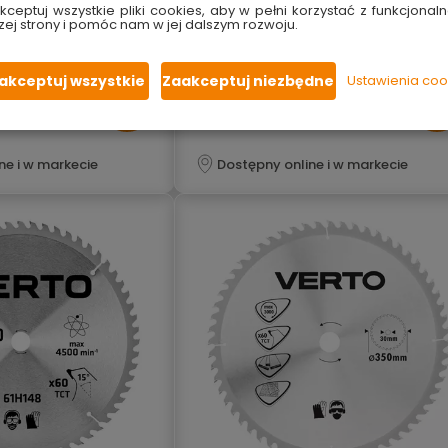
wysoka jakość
kceptuj wszystkie pliki cookies, aby w pełni korzystać z funkcjonaln
ymała
solidna i wytrzymała
zej strony i pomóc nam w jej dalszym rozwoju.
rubość
zredukowana grubość
spiekanego
zęby z węglika spiekanego
nego cięcia drewna
do półprecyzyjnego cięcia drewna
akceptuj wszystkie
Zaakceptuj niezbędne
Ustawienia coo
57.99 zł
ne i w markecie
Dostępny online i w markecie