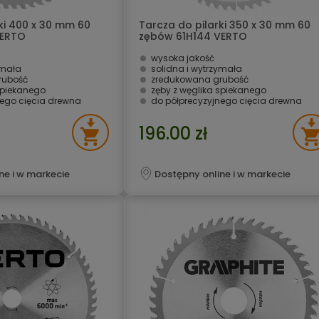
ki 400 x 30 mm 60
Tarcza do pilarki 350 x 30 mm 60
VERTO
zębów 61H144 VERTO
wysoka jakość
ymała
solidna i wytrzymała
rubość
zredukowana grubość
spiekanego
zęby z węglika spiekanego
nego cięcia drewna
do półprecyzyjnego cięcia drewna
196.00 zł
ne i w markecie
Dostępny online i w markecie