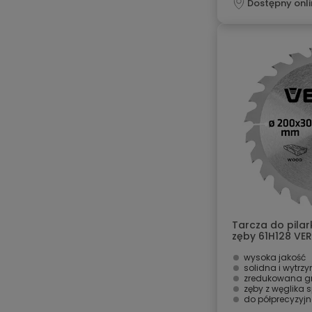
Dostępny onli
Tarcza do pilar
zęby 61H128 VE
wysoka jakość
solidna i wytrz
zredukowana g
zęby z węglika 
do półprecyzyj