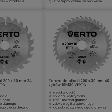
ne i w markecie
Dostępny online i w markecie
ki 200 x 30 mm 24
Tarcza do pilarki 200 x 30 mm 40
RTO
zębów 61H130 VERTO
wysoka jakość
ymała
solidna i wytrzymała
rubość
zredukowana grubość
spiekanego
zęby z węglika spiekanego
nego cięcia drewna
do półprecyzyjnego cięcia drewna