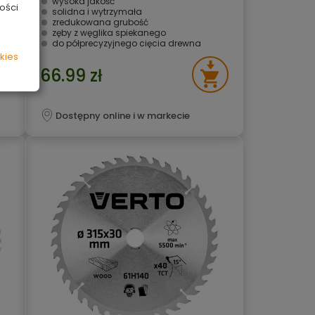
wysoka jakość
ości
solidna i wytrzymała
zredukowana grubość
zęby z węglika spiekanego
do półprecyzyjnego cięcia drewna
kies
66.99 zł
Dostępny online i w markecie