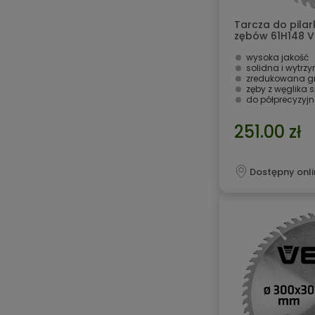
Tarcza do pilar
zębów 61H148 
wysoka jakość
solidna i wytrz
zredukowana g
zęby z węglika 
do półprecyzyj
251.00 zł
Dostępny onli