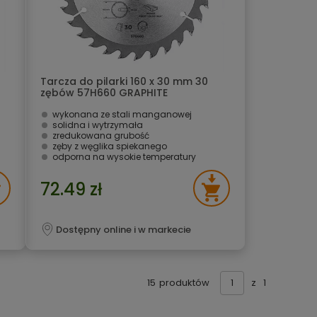
Tarcza do pilarki 160 x 30 mm 30
zębów 57H660 GRAPHITE
wykonana ze stali manganowej
solidna i wytrzymała
zredukowana grubość
zęby z węglika spiekanego
odporna na wysokie temperatury
72.49 zł
Dostępny online i w markecie
15
produktów
z
1