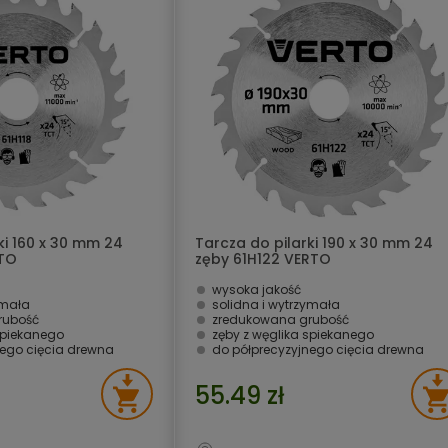
ki 160 x 30 mm 24
Tarcza do pilarki 190 x 30 mm 24
RTO
zęby 61H122 VERTO
wysoka jakość
ymała
solidna i wytrzymała
rubość
zredukowana grubość
spiekanego
zęby z węglika spiekanego
nego cięcia drewna
do półprecyzyjnego cięcia drewna
55.49 zł