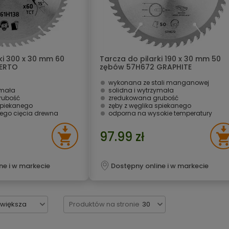
ki 300 x 30 mm 60
Tarcza do pilarki 190 x 30 mm 50
VERTO
zębów 57H672 GRAPHITE
wykonana ze stali manganowej
ymała
solidna i wytrzymała
rubość
zredukowana grubość
spiekanego
zęby z węglika spiekanego
nego cięcia drewna
odporna na wysokie temperatury
97.99 zł
ne i w markecie
Dostępny online i w markecie
jwiększa
Produktów na stronie
30