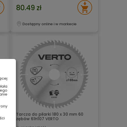
80.49 zł
Dostępny online i w markecie
ęcej
łała
wego
anie
rony
Tarcza do pilarki 180 x 30 mm 60
ści
zębów 61H107 VERTO