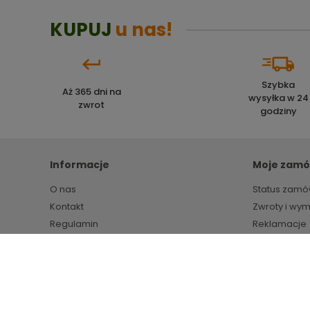
KUPUJ
u nas!
Szybka
Aż 365 dni na
wysyłka w 24
zwrot
godziny
Informacje
Moje zamó
O nas
Status zamó
Kontakt
Zwroty i wy
Regulamin
Reklamacje
Polityka prywatności
Markety budowlane HIPPER.pl