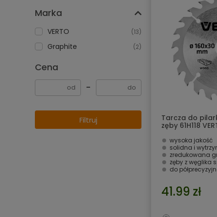
Marka
VERTO
(13)
Graphite
(2)
Cena
−
Tarcza do pilar
Filtruj
zęby 61H118 VE
wysoka jakość
solidna i wytrz
zredukowana g
zęby z węglika 
do półprecyzyj
41.99 zł