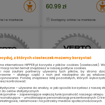
60.99 zł
ne i w markecie
Dostępny online i w markecie
ecyduj, z których ciasteczek możemy korzystać
ona internetowa HIPPER.pl korzysta z plików cookies (ciasteczek). Wi
rmacji na ten temat znajdziesz w naszej polityce cookies.
i nasi zaufani partnerzy używamy tych plików, by strona dzia
rawnie – dlatego część z nich jest niezbędna do jej właści
kcjonowania. Poniżej znajdziesz listę pozostałych, których wykorzyst
esz kontrolować:
tystyczne – używane do analizy, w jaki sposób korzystasz z naszej st
z do celów statystycznych
ki 160 x 30 mm 48
Tarcza do pilarki 180 x 30 mm 40
nkcjonalne – zapewniające większą funkcjonalność naszego sklepu
sonalizujące – umożliwiające personalizację prezentowanych Ci tre
VERTO
zębów 61H106 VERTO
rketingowe, reklamowe i na potrzeby mediów społecznościowych.