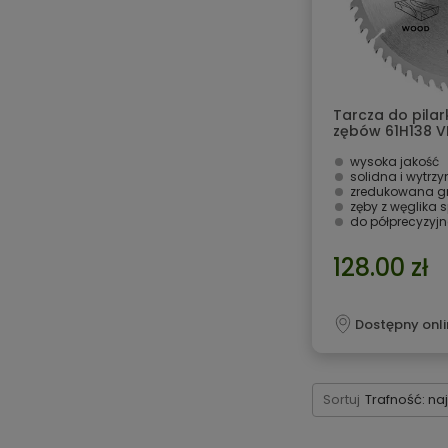
Tarcza do pilar
zębów 61H138 
wysoka jakość
solidna i wytrz
zredukowana g
zęby z węglika 
do półprecyzyj
128.00 zł
Dostępny onli
Sortuj
Trafność: na