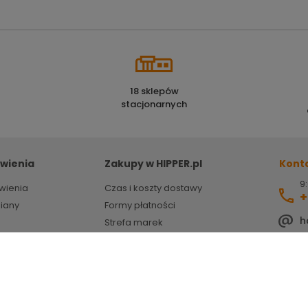
18 sklepów
stacjonarnych
wienia
Zakupy w HIPPER.pl
Kont
9:
wienia
Czas i koszty dostawy
+
miany
Formy płatności
h
Strefa marek
HIPPER porady
ZSEE
Powered by
Certusoft