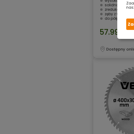
wysoka jakość
Zaa
solidna i wytrz
nas
zredukowana g
zęby z węglika 
do półprecyzyj
Za
57.99 zł
Dostępny onli