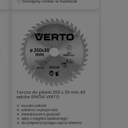
Dostępny online i w markecie
Tarcza do pilarki 250 x 30 mm 40
zębów 61H134 VERTO
wysoka jakość
solidna i wytrzymała
zredukowana grubość
zęby z węglika spiekanego
do półprecyzyjnego cięcia drewna