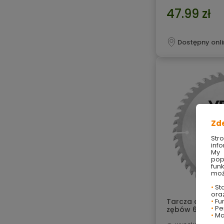
47.99 zł
Dostępny onli
Zd
Str
info
My 
pop
fun
moż
•
Sta
ora
Tarcza do pilar
•
Fu
•
Per
zębów 61H105 
•
Ma