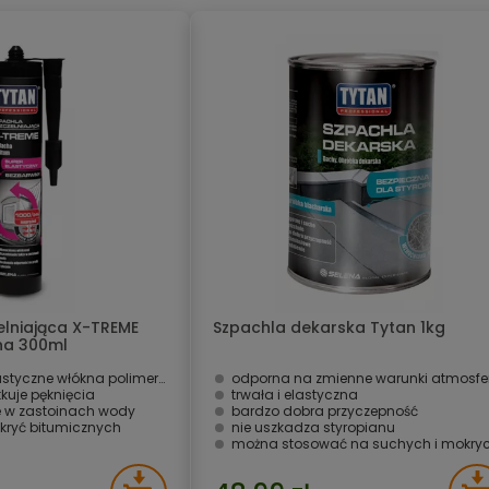
elniająca X-TREME
Szpachla dekarska Tytan 1kg
na 300ml
styczne włókna polimerowe
odporna na zmienne warunki atmosferyczn
kuje pęknięcia
trwała i elastyczna
e w zastoinach wody
bardzo dobra przyczepność
kryć bitumicznych
nie uszkadza styropianu
można stosować na suchych i mokrych podłożac