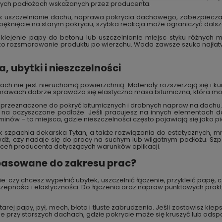
nnych podłożach wskazanych przez producenta.
jak uszczelnianie dachu, naprawa pokrycia dachowego, zabezpiecza
pęknięcie na starym pokryciu, szybka reakcja może ograniczyć dals
 klejenie papy do betonu lub uszczelnianie miejsc styku różnych 
tylko rozsmarowanie produktu po wierzchu. Woda zawsze szuka najłatwi
, ubytki i nieszczelności
h nie jest nieruchomą powierzchnią. Materiały rozszerzają się i k
aprawach dobrze sprawdza się elastyczna masa bitumiczna, która 
, przeznaczone do pokryć bitumicznych i drobnych napraw na dachu.
a oczyszczone podłoże. Jeśli pracujesz na innych elementach da
inów – to miejsca, gdzie nieszczelności często pojawiają się jako p
ak szpachla dekarska Tytan, a także rozwiązania do estetycznych, 
wdź, czy nadaje się do pracy na suchym lub wilgotnym podłożu. S
aleceń producenta dotyczących warunków aplikacji.
pasowane do zakresu prac?
e: czy chcesz wypełnić ubytek, uszczelnić łączenie, przykleić papę, 
zepności i elastyczności. Do łączenia oraz napraw punktowych prak
arej papy, pył, mech, błoto i tłuste zabrudzenia. Jeśli zostawisz kie
żne przy starszych dachach, gdzie pokrycie może się kruszyć lub ods