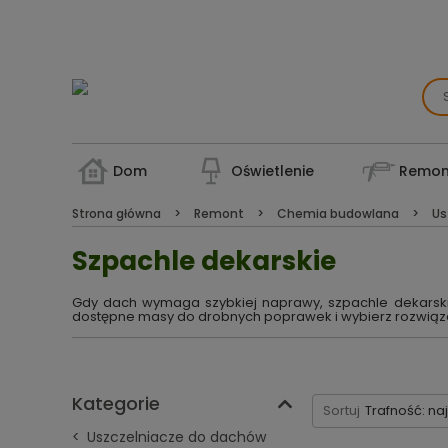
Dom
Oświetlenie
Remon
Strona główna
Remont
Chemia budowlana
Us
Szpachle dekarskie
Gdy dach wymaga szybkiej naprawy, szpachle dekarskie
dostępne masy do drobnych poprawek i wybierz rozwią
Kategorie
Sortuj
Trafność: na
Uszczelniacze do dachów