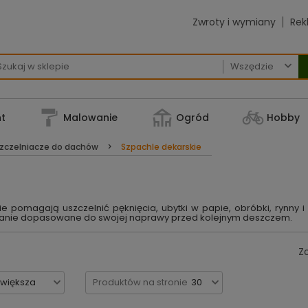
Zwroty i wymiany
Rek

t
Malowanie
Ogród
Hobby
zczelniacze do dachów
Szpachle dekarskie
 pomagają uszczelnić pęknięcia, ubytki w papie, obróbki, rynny i
zanie dopasowane do swojej naprawy przed kolejnym deszczem.
Z
jwiększa
Produktów na stronie
30