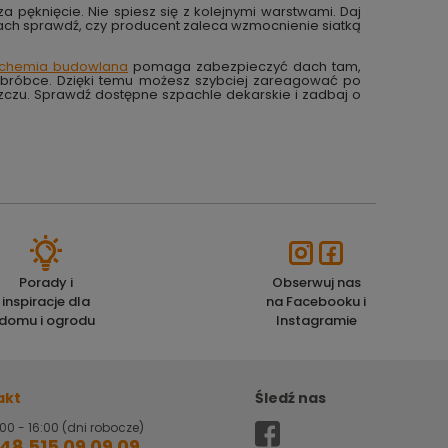
pęknięcie. Nie spiesz się z kolejnymi warstwami. Daj
wach sprawdź, czy producent zaleca wzmocnienie siatką
chemia budowlana
pomaga zabezpieczyć dach tam,
j obróbce. Dzięki temu możesz szybciej zareagować po
zczu. Sprawdź dostępne szpachle dekarskie i zadbaj o
Porady i
Obserwuj nas
inspiracje dla
na Facebooku i
domu i ogrodu
Instagramie
akt
Śledź nas
00 - 16:00 (dni robocze)
48 515 09 09 09