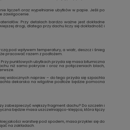
nie łączeń oraz wypełnianie ubytków w papie. Jeśli po
ze zawilgocenie.
materiałów. Przy detalach bardzo ważne jest dokładne
ejszej drogi, dlatego przy dachu liczy się dokładność i
urczą pod wpływem temperatury, a wiatr, deszcz i śnieg
może pracować razem z podłożem.
 Przy punktowych ubytkach przyda się masa bitumiczna
chu niż samo pokrycie i oraz na połączeniach blach,
ierwsze.
mniej widocznych napraw – do tego przyda się szpachla
zpachla dekarska na wilgotne podłoże będzie pomocna
czy zabezpieczyć większy fragment dachu? Do szczelin i
tyczna będzie masa uszczelniająco-klejąca, która łączy
pskiej jakości warstwę pod spodem, masa przyklei się do
pajać na zakładach.