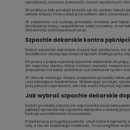
obróbkach, rynnach, kominach, rurach spustowych i i
W praktyce taki produkt przyda się do zadań, takich 
ulewie widzisz mokry ślad pod sufitem albo zauważysz 
W zależności od rodzaju produktu możliwe jest także
dociśnięcie masy i wypełnienie całej szczeliny, a nie 
staranność wykonywanych prac.
Szpachle dekarskie kontra pęknięcia
Dobre szpachle dekarskie muszą być elastyczne, bo dac
dodatkowo obciążają miejsca łączeń. Dlatego przy n
Do pracy z papą wybieraj szpachle dekarskie do papy
do naprawy dachu, którą możesz nanieść miejscowo n
znaczenie ma także dokładne uszczelnianie rynien i kom
W ofercie naszego sklepu znajdziesz produkty takie j
uszczelniająca bezbarwna. Wybierając produkt, spra
przy pilnych naprawach, ale i tak warto trzymać się z
Jak wybrać szpachle dekarskie do
Dobór produktu zacznij od odpowiedzi na proste pytani
pęknięć sprawdzi się szpachla dekarska o dobrej przyc
funkcję uszczelnienia i mocowania.
Przed pracą przygotuj podłoże. Usuń luźne fragmenty st
niej, a nie do stabilnego materiału. To szczególnie wa