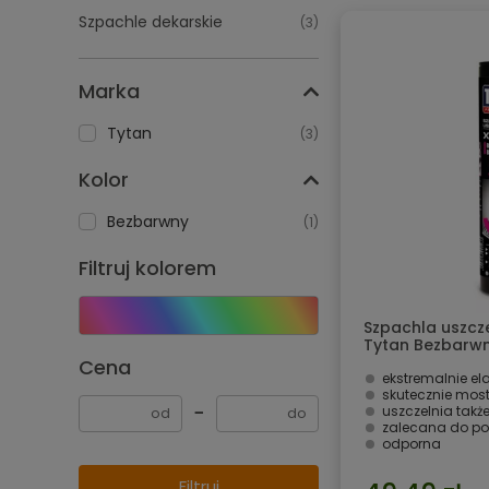
Szpachle dekarskie
(3)
Marka
Tytan
(3)
Kolor
Bezbarwny
(1)
Filtruj kolorem
Szpachla uszcz
Tytan Bezbarw
Cena
ekstremalnie ela
skutecznie most
−
uszczelnia takż
zalecana do po
odporna
Filtruj