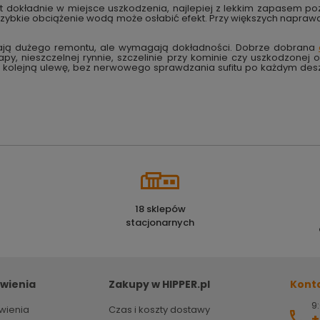
dokładnie w miejsce uszkodzenia, najlepiej z lekkim zapasem poza 
t szybkie obciążenie wodą może osłabić efekt. Przy większych napra
ają dużego remontu, ale wymagają dokładności. Dobrze dobrana
apy, nieszczelnej rynnie, szczelinie przy kominie czy uszkodzone
ć kolejną ulewę, bez nerwowego sprawdzania sufitu po każdym des
18 sklepów
stacjonarnych
wienia
Zakupy w HIPPER.pl
Kont
9:
wienia
Czas i koszty dostawy
+