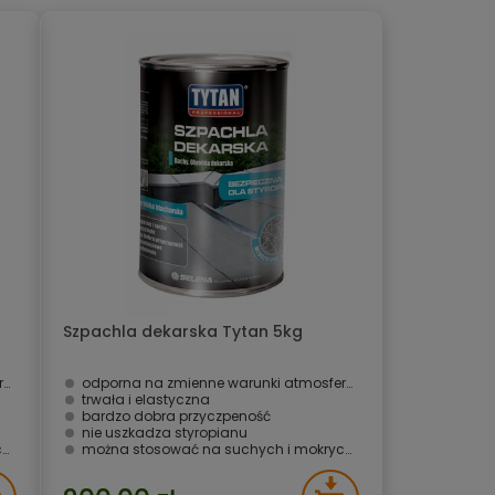
Szpachla dekarska Tytan 5kg
e
odporna na zmienne warunki atmosferyczne
trwała i elastyczna
bardzo dobra przyczpeność
nie uszkadza styropianu
h
można stosować na suchych i mokrych podłożach