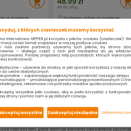
48.99 zł
48.99 zł/kg
ne i w markecie
Dostępny online i w markecie
ecyduj, z których ciasteczek możemy korzystać
ona internetowa HIPPER.pl korzysta z plików cookies (ciasteczek). Wi
jwiększa
Produktów na stronie
30
rmacji na ten temat znajdziesz w naszej polityce cookies.
i nasi zaufani partnerzy używamy tych plików, by strona dzia
rawnie – dlatego część z nich jest niezbędna do jej właści
kcjonowania. Poniżej znajdziesz listę pozostałych, których wykorzyst
esz kontrolować:
tystyczne – używane do analizy, w jaki sposób korzystasz z naszej st
z do celów statystycznych
chrona dachu na lata
nkcjonalne – zapewniające większą funkcjonalność naszego sklepu
sonalizujące – umożliwiające personalizację prezentowanych Ci tre
rketingowe, reklamowe i na potrzeby mediów społecznościowych.
nagrzewa się w słońcu, chłonie wilgoć po deszczu, znosi mróz, śnie
zenie rynny może szybko stać się większym kłopotem. Właśnie dl
kceptuj wszystkie pliki cookies, aby w pełni korzystać z funkcjonaln
głaby dostać się pod pokrycie.
zej strony i pomóc nam w jej dalszym rozwoju.
ach, przy rynnach, kominach, obróbkach i pokryciach bitumicznyc
go pokrycia. Dobrze dobrana masa dekarska wypełnia szczeliny, prz
akceptuj wszystkie
Zaakceptuj niezbędne
Ustawienia coo
dekarskie w Twoim domu?
cowe naprawy tam, gdzie dach lub elementy odwodnienia zaczynają t