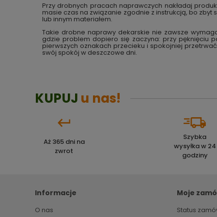
Przy drobnych pracach naprawczych nakładaj produkt 
masie czas na związanie zgodnie z instrukcją, bo zby
lub innym materiałem.
Takie drobne naprawy dekarskie nie zawsze wymag
gdzie problem dopiero się zaczyna: przy pęknięciu p
pierwszych oznakach przecieku i spokojniej przetrwa
swój spokój w deszczowe dni.
KUPUJ
u nas!
Szybka
Aż 365 dni na
wysyłka w 24
zwrot
godziny
Informacje
Moje zamó
O nas
Status zamó