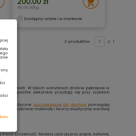
200.00 zł
40.00 zł/kg
Dostępny online i w markecie
ęcej
3
produktów
z
1
łała
wego
anie
rony
ści
g i silny wiatr. W takich warunkach drobne pęknięcie w
atego szpachle dekarskie przydają się przy szybkich
ości
h. Te praktyczne
uszczelniacze do dachów
pomagają
ykleja wybrane materiały i tworzy elastyczną warstwę
kies
racić szczelność. Możesz użyć jej przy papie, betonie,