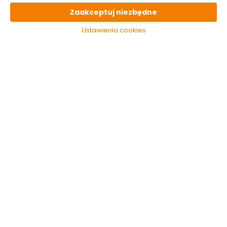
Kalosze Eva zielone
Kalosze Eva zielone
rozmiar 44 Verto
rozmiar 45 Verto
Zaakceptuj niezbędne
Ustawienia cookies
Dostępny online
Dostępny online
i w markecie
i w markecie
97.49 zł
117.00 zł
Do koszyka
Do koszyka
Kalosze Eva zielone
Kalosze Eva zielone
rozmiar 46 Verto
rozmiar 47 Verto
Dostępny online
Dostępny online