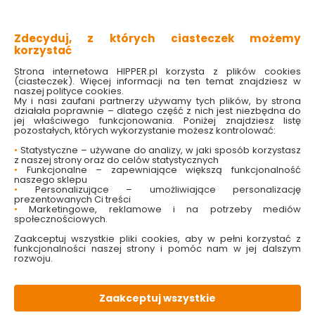
Zdecyduj, z których ciasteczek możemy
korzystać
Kalosze Eva zielone
Kalosze Eva zielone
rozmiar 42 Verto
rozmiar 43 Verto
Strona internetowa HIPPER.pl korzysta z plików cookies
(ciasteczek). Więcej informacji na ten temat znajdziesz w
naszej polityce cookies.
Dostępny online
Dostępny online
My i nasi zaufani partnerzy używamy tych plików, by strona
i w markecie
i w markecie
działała poprawnie – dlatego część z nich jest niezbędna do
jej właściwego funkcjonowania. Poniżej znajdziesz listę
117.00 zł
117.00 zł
pozostałych, których wykorzystanie możesz kontrolować:
•
Statystyczne – używane do analizy, w jaki sposób korzystasz
z naszej strony oraz do celów statystycznych
Do koszyka
Do koszyka
•
Funkcjonalne – zapewniające większą funkcjonalność
naszego sklepu
•
Personalizujące – umożliwiające personalizację
prezentowanych Ci treści
•
Marketingowe, reklamowe i na potrzeby mediów
społecznościowych.
Zaakceptuj wszystkie pliki cookies, aby w pełni korzystać z
funkcjonalności naszej strony i pomóc nam w jej dalszym
rozwoju.
Zaakceptuj wszystkie