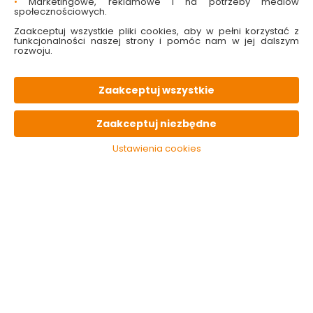
•
Marketingowe, reklamowe i na potrzeby mediów
społecznościowych.
Zaakceptuj wszystkie pliki cookies, aby w pełni korzystać z
funkcjonalności naszej strony i pomóc nam w jej dalszym
rozwoju.
Łańcuch ocynkowany
Łańcuch ocynkowany
G 3 mm 1 mb Andpol
G 4 mm 1 mb Andpol
Zaakceptuj wszystkie
Dostępny online
Dostępny online
Zaakceptuj niezbędne
i w markecie
i w markecie
11.29 zł
17.99 zł
Ustawienia cookies
11.29 zł/mb
17.99 zł/mb
Do koszyka
Do koszyka