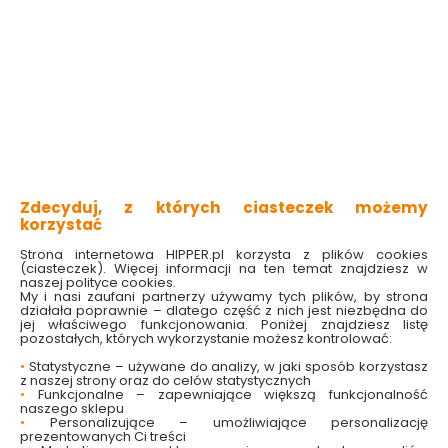
Łańcuch gospodarczy
Łańcuch gospodarczy
długoogniwowy 5 mm
długoogniwowy 6 mm
Zdecyduj, z których ciasteczek możemy
1 mb Andpol
1 mb Andpol
korzystać
Dostępny online
Dostępny online
i w markecie
i w markecie
Strona internetowa HIPPER.pl korzysta z plików cookies
(ciasteczek). Więcej informacji na ten temat znajdziesz w
16.49 zł
25.99 zł
naszej polityce cookies.
My i nasi zaufani partnerzy używamy tych plików, by strona
16.49 zł/mb
25.99 zł/mb
działała poprawnie – dlatego część z nich jest niezbędna do
jej właściwego funkcjonowania. Poniżej znajdziesz listę
pozostałych, których wykorzystanie możesz kontrolować:
Do koszyka
Do koszyka
•
Statystyczne – używane do analizy, w jaki sposób korzystasz
z naszej strony oraz do celów statystycznych
•
Funkcjonalne – zapewniające większą funkcjonalność
naszego sklepu
•
Personalizujące – umożliwiające personalizację
prezentowanych Ci treści