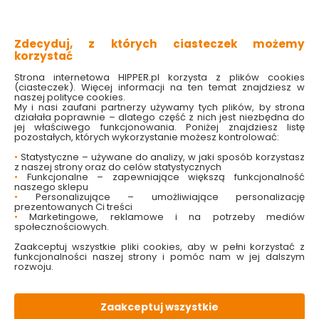
wygodne w użyciu
do 0,225 kg
łatwe w demontażu
Zdecyduj, z których ciasteczek możemy
nie zostawiają śladów
korzystać
Sprawdź dostępność w markecie
Strona internetowa HIPPER.pl korzysta z plików cookies
(ciasteczek). Więcej informacji na ten temat znajdziesz w
naszej polityce cookies.
My i nasi zaufani partnerzy używamy tych plików, by strona
14.99 zł
działała poprawnie – dlatego część z nich jest niezbędna do
jej właściwego funkcjonowania. Poniżej znajdziesz listę
pozostałych, których wykorzystanie możesz kontrolować:
•
Statystyczne – używane do analizy, w jaki sposób korzystasz
z naszej strony oraz do celów statystycznych
Do koszyka
•
Funkcjonalne – zapewniające większą funkcjonalność
naszego sklepu
•
Personalizujące – umożliwiające personalizację
prezentowanych Ci treści
•
Marketingowe, reklamowe i na potrzeby mediów
społecznościowych.
Zaakceptuj wszystkie pliki cookies, aby w pełni korzystać z
funkcjonalności naszej strony i pomóc nam w jej dalszym
W magazynie
Wysyłka
Koszt dostawy
Bezpieczna
rozwoju.
9 szt
24h
od 17.90 zł
paczka
Zaakceptuj wszystkie