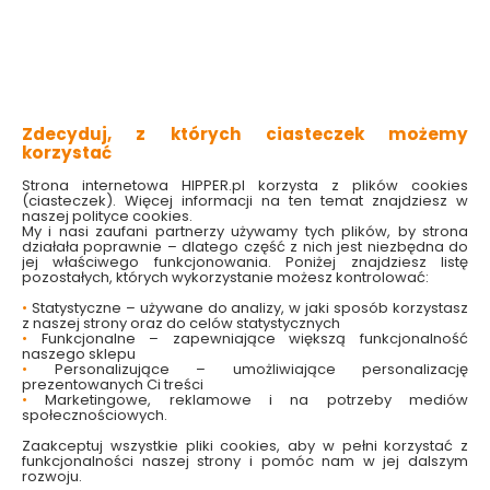
z praktyczną gumką
miękkie i elastyczne
przyjazne dla skóry
100% bawełna
zapewnia komfort snu
Zdecyduj, z których ciasteczek możemy
Sprawdź dostępność w markecie
korzystać
Wybierz kolor:
Strona internetowa HIPPER.pl korzysta z plików cookies
(ciasteczek). Więcej informacji na ten temat znajdziesz w
Grafitowy
Jasnoszary
naszej polityce cookies.
Wybierz rozmiar:
My i nasi zaufani partnerzy używamy tych plików, by strona
działała poprawnie – dlatego część z nich jest niezbędna do
140 x 200 cm
160 x 200 cm
jej właściwego funkcjonowania. Poniżej znajdziesz listę
pozostałych, których wykorzystanie możesz kontrolować:
25.99 zł
•
Statystyczne – używane do analizy, w jaki sposób korzystasz
z naszej strony oraz do celów statystycznych
•
Funkcjonalne – zapewniające większą funkcjonalność
naszego sklepu
•
Personalizujące – umożliwiające personalizację
prezentowanych Ci treści
•
Marketingowe, reklamowe i na potrzeby mediów
Do koszyka
społecznościowych.
Zaakceptuj wszystkie pliki cookies, aby w pełni korzystać z
funkcjonalności naszej strony i pomóc nam w jej dalszym
rozwoju.