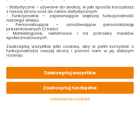
wysoka jakość
•
Statystyczne – używane do analizy, w jaki sposób korzystasz
elektryczna regulacja
z naszej strony oraz do celów statystycznych
łatwy i szybki montaż
•
Funkcjonalne – zapewniające większą funkcjonalność
pasuje do każdego gniazda wtykowego
naszego sklepu
•
Personalizujące – umożliwiające personalizację
klasa energetyczna: A
prezentowanych Ci treści
•
Marketingowe, reklamowe i na potrzeby mediów
społecznościowych.
Sprawdź dostępność w markecie
Zaakceptuj wszystkie pliki cookies, aby w pełni korzystać z
funkcjonalności naszej strony i pomóc nam w jej dalszym
309.00 zł
rozwoju.
Zaakceptuj wszystkie
Do koszyka
Zaakceptuj niezbędne
Brak produktu w magazynie
Ustawienia cookies
W magazynie
Wysyłka
Koszt dostawy
Bezpieczna
0 szt
24h
od 17.90 zł
paczka