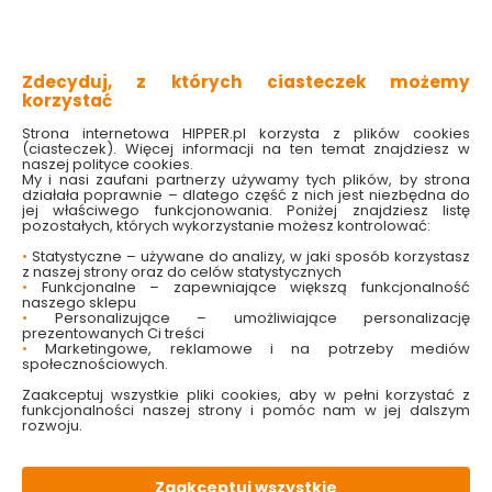
antypoślizgowa podeszwa
wzmocnienie tyłu buta
miękki materiał wewnątrz
Zdecyduj, z których ciasteczek możemy
Sprawdź dostępność w markecie
korzystać
Wybierz rozmiar
Strona internetowa HIPPER.pl korzysta z plików cookies
(ciasteczek). Więcej informacji na ten temat znajdziesz w
40
41
42
43
44
45
naszej polityce cookies.
My i nasi zaufani partnerzy używamy tych plików, by strona
działała poprawnie – dlatego część z nich jest niezbędna do
168.00 zł
jej właściwego funkcjonowania. Poniżej znajdziesz listę
pozostałych, których wykorzystanie możesz kontrolować:
•
Statystyczne – używane do analizy, w jaki sposób korzystasz
z naszej strony oraz do celów statystycznych
•
Funkcjonalne – zapewniające większą funkcjonalność
Do koszyka
naszego sklepu
•
Personalizujące – umożliwiające personalizację
prezentowanych Ci treści
•
Marketingowe, reklamowe i na potrzeby mediów
społecznościowych.
Zaakceptuj wszystkie pliki cookies, aby w pełni korzystać z
funkcjonalności naszej strony i pomóc nam w jej dalszym
rozwoju.
W magazynie
Wysyłka
Koszt dostawy
Bezpieczna
2 szt
24h
od 17.90 zł
paczka
Zaakceptuj wszystkie