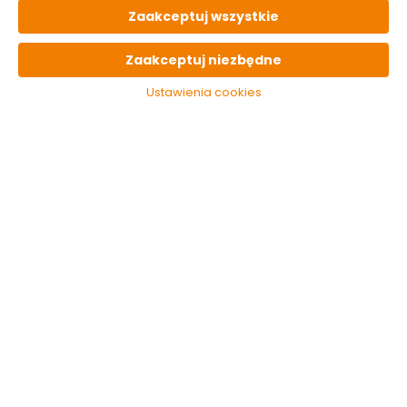
105 opak
24h
od 17.90 zł
paczka
Zaakceptuj wszystkie
OPIS
produktu
Zaakceptuj niezbędne
Ustawienia cookies
PARAMETRY
techniczne
OSTATNIO
oglądane
Podkładka do złącz
śrubowych 6 mm
płaska poszerzana