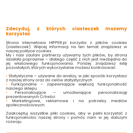
zapobiega luzowaniu złącz
poszerzana konstrukcja
wysoka stabilność połączeń
odporność na uszkodzenia
idealna do zastosowań przemysłowych
Zdecyduj, z których ciasteczek możemy
korzystać
Sprawdź dostępność w markecie
Strona internetowa HIPPER.pl korzysta z plików cookies
(ciasteczek). Więcej informacji na ten temat znajdziesz w
Wybierz rozmiar podkładki:
naszej polityce cookies.
4MM
5MM
6MM
8MM
My i nasi zaufani partnerzy używamy tych plików, by strona
działała poprawnie – dlatego część z nich jest niezbędna do
jej właściwego funkcjonowania. Poniżej znajdziesz listę
3.99 zł
pozostałych, których wykorzystanie możesz kontrolować:
•
Statystyczne – używane do analizy, w jaki sposób korzystasz
z naszej strony oraz do celów statystycznych
•
Funkcjonalne – zapewniające większą funkcjonalność
naszego sklepu
•
Personalizujące – umożliwiające personalizację
Do koszyka
prezentowanych Ci treści
•
Marketingowe, reklamowe i na potrzeby mediów
społecznościowych.
Zaakceptuj wszystkie pliki cookies, aby w pełni korzystać z
funkcjonalności naszej strony i pomóc nam w jej dalszym
rozwoju.
W magazynie
Wysyłka
Koszt dostawy
Bezpieczna