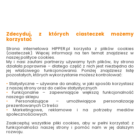
uniwersalne zastosowanie
skutecznie czyści powierzchnie
uwalnia przyjemny zapach
nadaje poczucie czystości
Sprawdź dostępność w markecie
Zdecyduj, z których ciasteczek możemy
korzystać
Wybierz zapach:
Strona internetowa HIPPER.pl korzysta z plików cookies
Świeża limonka

(ciasteczek). Więcej informacji na ten temat znajdziesz w
Wybierz pojemność:
naszej polityce cookies.
My i nasi zaufani partnerzy używamy tych plików, by strona
1 L
działała poprawnie – dlatego część z nich jest niezbędna do
jej właściwego funkcjonowania. Poniżej znajdziesz listę
pozostałych, których wykorzystanie możesz kontrolować:
8.99 zł
•
Statystyczne – używane do analizy, w jaki sposób korzystasz
z naszej strony oraz do celów statystycznych
8.99 zł/litr
•
Funkcjonalne – zapewniające większą funkcjonalność
naszego sklepu
•
Personalizujące – umożliwiające personalizację
prezentowanych Ci treści
Do koszyka
•
Marketingowe, reklamowe i na potrzeby mediów
społecznościowych.
Brak produktu w magazynie
Zaakceptuj wszystkie pliki cookies, aby w pełni korzystać z
funkcjonalności naszej strony i pomóc nam w jej dalszym
rozwoju.