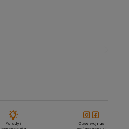
Porady i
Obserwuj nas
inspiracje dla
na Facebooku i