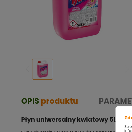
OPIS
produktu
PARAME
Zd
Płyn uniwersalny kwiatowy 5L Tyt
Str
info