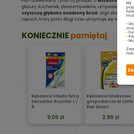
Płyn uniwersalny Tytan to produkt o
wszechstronny
My 
glazury, kuchenek, zlewozmywaków, umywalek i innyc
pop
fun
czyszczą głęboko osadzony brud
. Jego skoncentr
moż
zapach, który przez długi czas utrzymuje się w pomie
•
Sta
ora
•
Fu
KONIECZNIE
pamiętaj
•
Per
•
Ma
Zaa
nas
Za
Rękawice Vileda Extra
Rękawice lateksowe
Sensation Rozmiar L /
gospodarcze M żółte
9
Bee Smart
9.09 zł
2.99 zł