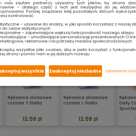
m zastosowaniu
, który pomaga utrzymać czystość i świeżość
i nasi zaufani partnerzy używamy tych plików, by strona dzia
h powierzchni zmywalnych. Skuteczność jego działania wynika z
rawnie – dlatego część z nich jest niezbędna do jej właści
kcjonowania. Poniżej znajdziesz listę pozostałych, których wykorzyst
owana formuła sprawia, że jest niesamowicie
wydajny,
a przy t
esz kontrolować:
szczeniu.
tystyczne – używane do analizy, w jaki sposób korzystasz z naszej st
z do celów statystycznych
nkcjonalne – zapewniające większą funkcjonalność naszego sklepu
sonalizujące – umożliwiające personalizację prezentowanych Ci tre
rketingowe, reklamowe i na potrzeby mediów społecznościowych.
kceptuj wszystkie pliki cookies, aby w pełni korzystać z funkcjonaln
zej strony i pomóc nam w jej dalszym rozwoju.
akceptuj wszystkie
Zaakceptuj niezbędne
Ustawienia coo
Rękawice aloesowe
Rękawice aloesowe
Rękawi
rozmiar S Stella
rozmiar L Stella
Daily Ca
Sponte
12.59 zł
12.59 zł