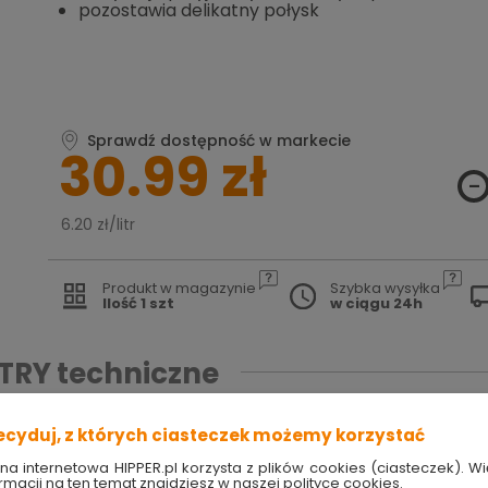
pozostawia delikatny połysk
Sprawdź dostępność w markecie
30.99 zł
6.20 zł/litr
Produkt w magazynie
Szybka wysyłka
Ilość 1 szt
w ciągu 24h
TRY
techniczne
ecyduj, z których ciasteczek możemy korzystać
an
ona internetowa HIPPER.pl korzysta z plików cookies (ciasteczek). Wi
rmacji na ten temat znajdziesz w naszej polityce cookies.