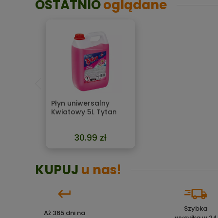
OSTATNIO
oglądane
Płyn uniwersalny
Kwiatowy 5L Tytan
30.99 zł
KUPUJ
u nas!
Szybka
Aż 365 dni na
wysyłka w 24