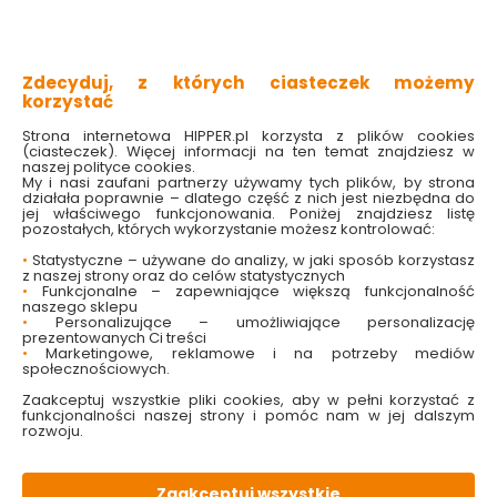
jednolity kolor
najwyższa jakość materiałów
w stylu nowoczesnym
Zdecyduj, z których ciasteczek możemy
Sprawdź dostępność w markecie
korzystać
Wybierz kolor:
Strona internetowa HIPPER.pl korzysta z plików cookies
(ciasteczek). Więcej informacji na ten temat znajdziesz w
Biały
Czarny
naszej polityce cookies.
My i nasi zaufani partnerzy używamy tych plików, by strona
działała poprawnie – dlatego część z nich jest niezbędna do
132.30 zł
199.00 zł
jej właściwego funkcjonowania. Poniżej znajdziesz listę
pozostałych, których wykorzystanie możesz kontrolować:
Najniższa cena z 30 dni: 199.00 zł
•
Statystyczne – używane do analizy, w jaki sposób korzystasz
z naszej strony oraz do celów statystycznych
•
Funkcjonalne – zapewniające większą funkcjonalność
Do koszyka
naszego sklepu
•
Personalizujące – umożliwiające personalizację
prezentowanych Ci treści
•
Marketingowe, reklamowe i na potrzeby mediów
społecznościowych.
Zaakceptuj wszystkie pliki cookies, aby w pełni korzystać z
funkcjonalności naszej strony i pomóc nam w jej dalszym
rozwoju.
W magazynie
Wysyłka
Koszt dostawy
Bezpieczna
10 szt
48h
od 17.90 zł
paczka
Zaakceptuj wszystkie