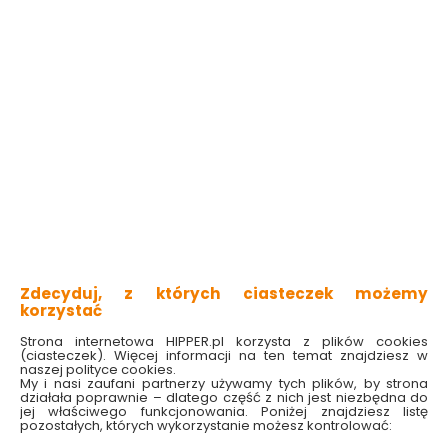
Lampa zewnętrzna
Lampa zewnętrzna
podjazdowa Helena
podjazdowa Helena
LED antracytowy
LED antracytowy
5191602118 Lutec
5191601118 Lutec
Dostępny online
Dostępny online
162.00 zł
162.00 zł
Zdecyduj, z których ciasteczek możemy
korzystać
Do koszyka
Do koszyka
Strona internetowa HIPPER.pl korzysta z plików cookies
(ciasteczek). Więcej informacji na ten temat znajdziesz w
naszej polityce cookies.
My i nasi zaufani partnerzy używamy tych plików, by strona
działała poprawnie – dlatego część z nich jest niezbędna do
jej właściwego funkcjonowania. Poniżej znajdziesz listę
pozostałych, których wykorzystanie możesz kontrolować: