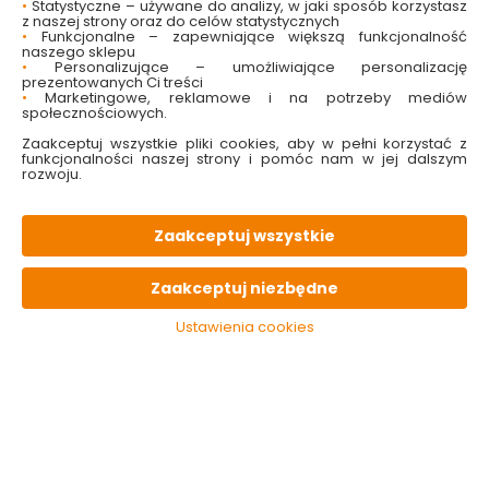
•
Statystyczne – używane do analizy, w jaki sposób korzystasz
z naszej strony oraz do celów statystycznych
•
Funkcjonalne – zapewniające większą funkcjonalność
naszego sklepu
•
Personalizujące – umożliwiające personalizację
prezentowanych Ci treści
Lampa zewnętrzna
Lampa zewnętrzna
•
Marketingowe, reklamowe i na potrzeby mediów
podjazdowa Helena 1
najazdowa Biltin 1 x
społecznościowych.
x LED antracytowy
GU10 czarny
6402101118 Lutec
11800/01/30 Lucide
Zaakceptuj wszystkie pliki cookies, aby w pełni korzystać z
funkcjonalności naszej strony i pomóc nam w jej dalszym
Dostępny online
Dostępny online
rozwoju.
118.00 zł
236.00 zł
Zaakceptuj wszystkie
Do koszyka
Do koszyka
Zaakceptuj niezbędne
Ustawienia cookies