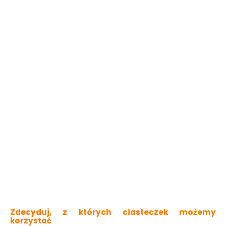
Kinkiet Axi Round 1 x
Kinkiet Adriano 2 x LED
LED biały 69201/06/31
biały 220810201 Trio
Lucide
Dostępny online
Dostępny online
164.00 zł
389.91 zł
Do koszyka
Do koszyka
Zdecyduj, z których ciasteczek możemy
korzystać