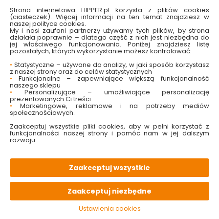
Strona internetowa HIPPER.pl korzysta z plików cookies
(ciasteczek). Więcej informacji na ten temat znajdziesz w
naszej polityce cookies.
My i nasi zaufani partnerzy używamy tych plików, by strona
Kinkiet Adriano 2 x LED
Kinkiet Divo 1 x E14
działała poprawnie – dlatego część z nich jest niezbędna do
szary 220810205 Trio
chromowy 2522011-06
jej właściwego funkcjonowania. Poniżej znajdziesz listę
Trio
pozostałych, których wykorzystanie możesz kontrolować:
•
Statystyczne – używane do analizy, w jaki sposób korzystasz
Dostępny online
Dostępny online
z naszej strony oraz do celów statystycznych
•
Funkcjonalne – zapewniające większą funkcjonalność
389.91 zł
94.71 zł
naszego sklepu
•
Personalizujące – umożliwiające personalizację
prezentowanych Ci treści
•
Marketingowe, reklamowe i na potrzeby mediów
Do koszyka
Do koszyka
społecznościowych.
Zaakceptuj wszystkie pliki cookies, aby w pełni korzystać z
funkcjonalności naszej strony i pomóc nam w jej dalszym
rozwoju.
Zaakceptuj wszystkie
Zaakceptuj niezbędne
Ustawienia cookies
Kinkiet Bolsa 1 x LED
Kinkiet View 1 x LED