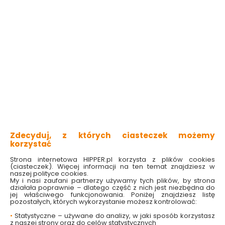
29.99 zł
17.99 zł
Do koszyka
Do koszyka
Kategorie i filtry
Sortowanie
2 produktów
z
1
Zdecyduj, z których ciasteczek możemy
Co warto wiedzieć o czujnikach
korzystać
zmierzchowych?
Strona internetowa HIPPER.pl korzysta z plików cookies
(ciasteczek). Więcej informacji na ten temat znajdziesz w
Oświetlenie budynków mieszkalnych i użyteczności
naszej polityce cookies.
publicznej zwiększa bezpieczeństwo ich użytkowników
My i nasi zaufani partnerzy używamy tych plików, by strona
oraz wpływa bezpośrednio na komfort poruszania się po
działała poprawnie – dlatego część z nich jest niezbędna do
zmroku. Docenisz to szczególnie wracając wieczorem do
jej właściwego funkcjonowania. Poniżej znajdziesz listę
domu, gdy fasada budynku i np. wjazd do garażu będą
pozostałych, których wykorzystanie możesz kontrolować:
odpowiednio oświetlone dzięki lampie z czujnikiem
zmierzchu. Co jeszcze może oświetlać czujka zmierzchu?
•
Statystyczne – używane do analizy, w jaki sposób korzystasz
Oprócz najbliższego otoczenia domów czy wjazdów do
z naszej strony oraz do celów statystycznych