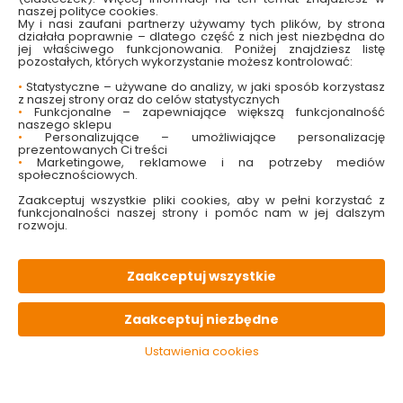
warunki uprawy
oraz
ułatwić sobie codzienną
naszej polityce cookies.
pielęgnację
roślin. Skrzynie do sadzenia warzyw bez dna
My i nasi zaufani partnerzy używamy tych plików, by strona
umożliwiają naturalny drenaż, co jest szczególnie istotne w
działała poprawnie – dlatego część z nich jest niezbędna do
przypadku gleb o słabej przepuszczalności. To także
jej właściwego funkcjonowania. Poniżej znajdziesz listę
świetne rozwiązanie, gdy ziemia w Twoim ogrodzie nie
pozostałych, których wykorzystanie możesz kontrolować:
nadaje się do upraw lub jest wątpliwej jakości. Skrzynię
możesz uzupełnić zaopatrując się w odpowiednie
ziemie i
•
Statystyczne – używane do analizy, w jaki sposób korzystasz
podłoża
, by stworzyć idealne warunki do uprawy. Dzięki
z naszej strony oraz do celów statystycznych
temu uprawa warzyw w skrzyniach zapewni Ci lepszą
•
Funkcjonalne – zapewniające większą funkcjonalność
kontrolę nad jakością gleby, co przełoży się bezpośrednio
naszego sklepu
na zdrowsze i bardziej obfite plony.
•
Personalizujące – umożliwiające personalizację
prezentowanych Ci treści
Korzystanie ze skrzyń do sadzenia warzyw pozwala
•
Marketingowe, reklamowe i na potrzeby mediów
uniknąć problemów związanych z chwastami oraz
społecznościowych.
niektórymi szkodnikami glebowymi. Podwyższone grządki
szybciej się nagrzewają, co sprzyja wcześniejszym
Zaakceptuj wszystkie pliki cookies, aby w pełni korzystać z
zbiorom i dłuższemu okresowi wegetacyjnemu. Skrzynie do
funkcjonalności naszej strony i pomóc nam w jej dalszym
uprawy warzyw są także rozwiązaniem ergonomicznym –
rozwoju.
eliminują konieczność częstego schylania się, co jest
korzystne dla zdrowia kręgosłupa. Twoje plecy Ci
podziękują – i to już w tym sezonie!
Zaakceptuj wszystkie
Plastikowe skrzynie do uprawy
warzyw odporne na warunki
atmosferyczne
Zaakceptuj niezbędne
Ustawienia cookies
Jeśli szukasz trwałej i praktycznej alternatywy dla
tradycyjnych konstrukcji drewnianych, plastikowe skrzynie
do uprawy warzyw spełnią wszystkie Twoje oczekiwania!
Wykonane z wysokiej jakości tworzywa, są
odporne na