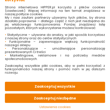
Dostępny online
Dostępny online
i w markecie
i w markecie
Strona internetowa HIPPER.pl korzysta z plików cookies
(ciasteczek). Więcej informacji na ten temat znajdziesz w
15.99 zł
15.99 zł
naszej polityce cookies.
My i nasi zaufani partnerzy używamy tych plików, by strona
działała poprawnie – dlatego część z nich jest niezbędna do
jej właściwego funkcjonowania. Poniżej znajdziesz listę
pozostałych, których wykorzystanie możesz kontrolować:
Do koszyka
Do koszyka
•
Statystyczne – używane do analizy, w jaki sposób korzystasz
z naszej strony oraz do celów statystycznych
•
Funkcjonalne – zapewniające większą funkcjonalność
naszego sklepu
•
Personalizujące – umożliwiające personalizację
prezentowanych Ci treści
•
Marketingowe, reklamowe i na potrzeby mediów
społecznościowych.
Zaakceptuj wszystkie pliki cookies, aby w pełni korzystać z
funkcjonalności naszej strony i pomóc nam w jej dalszym
rozwoju.
Napinacz do siatki 100
Napinacz do siatki 100
x 30 mm powlekany
x 30 mm ocynkowany
Zaakceptuj wszystkie
PVC antracytowy RAL
Lustan
7016 Lustan
Dostępny online
Dostępny online
Zaakceptuj niezbędne
i w markecie
i w markecie
8.99 zł
8.99 zł
Ustawienia cookies