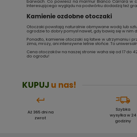
barwach. Co powiesz na marmur Bianco Carrara w chł
Interesującego wyglądu na podwórku dodadzą też gra
Kamienie ozdobne otoczaki
Otoczaki powstają naturalnie obmywane wodą lub sztucz
ogrodzie to dobry pomysł nawet, gdy bawią się w nim d
Ponadto, kamienie otoczaki są łatwe w utrzymaniu i pr
zima, mrozy, ani intensywne letnie słońce. To uniwersa
Cena otoczaków na naszej stronie waha się od 17 do 4
do ogrodu!
KUPUJ
u nas!
Szybka
Aż 365 dni na
wysyłka w 24
zwrot
godziny