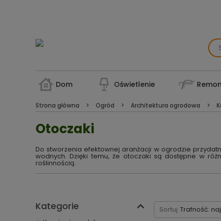
Dom
Oświetlenie
Remon
Strona główna
Ogród
Architektura ogrodowa
K
Otoczaki
Do stworzenia efektownej aranżacji w ogrodzie przydat
wodnych. Dzięki temu, że otoczaki są dostępne w róż
roślinnością.
Kategorie
Sortuj
Trafność: na