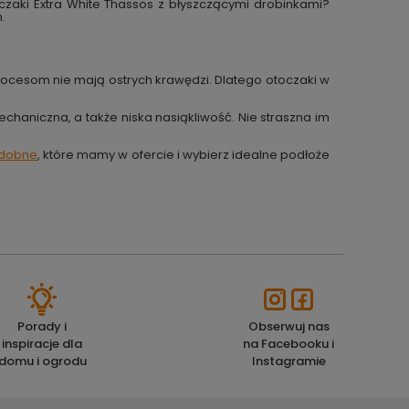
zaki Extra White Thassos z błyszczącymi drobinkami?
.
procesom nie mają ostrych krawędzi. Dlatego otoczaki w
chaniczna, a także niska nasiąkliwość. Nie straszna im
zdobne
, które mamy w ofercie i wybierz idealne podłoże
Porady i
Obserwuj nas
inspiracje dla
na Facebooku i
domu i ogrodu
Instagramie