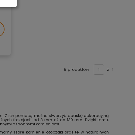
5
produktów
z
1
aki. Z ich pomocą można stworzyć opaskę dekoracyjną
żnych frakcjach od 8 mm aż do 130 mm. Dzięki temu,
b innymi ozdobnymi kamieniami.
, mamy szare kamienie otoczaki oraz te w naturalnych