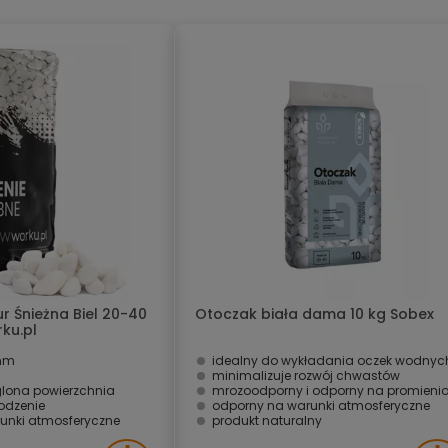
 Śnieżna Biel 20-40
Otoczak biała dama 10 kg Sobex
ku.pl
 mm
idealny do wykładania oczek wodnyc
minimalizuje rozwój chwastów
glona powierzchnia
mrozoodporny i odporny na promieniowanie U
odzenie
odporny na warunki atmosferyczne
unki atmosferyczne
produkt naturalny