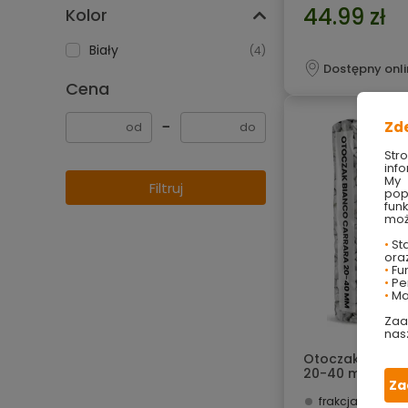
44.99 zł
Kolor
Biały
(4)
Dostępny onli
Cena
−
Zd
Str
info
My 
Filtruj
pop
fun
moż
•
Sta
ora
•
Fu
•
Per
•
Ma
Zaa
nas
Otoczak marmu
20-40 mm 20 k
Za
frakcja 20-40