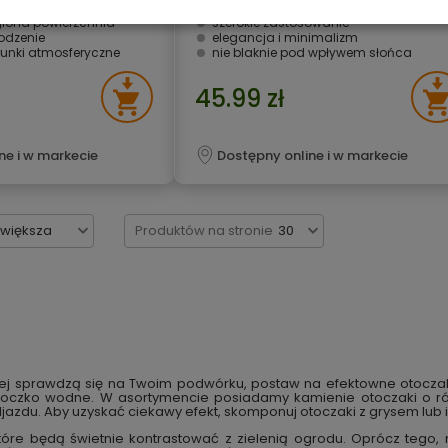
frakcja 20-40 mm
glona powierzchnia
szerokie zastosowanie
odzenie
elegancja i minimalizm
unki atmosferyczne
nie blaknie pod wpływem słońca
45.99 zł
ne i w markecie
Dostępny online i w markecie
jwiększa
Produktów na stronie
30
epiej sprawdzą się na Twoim podwórku, postaw na efektowne otocz
oczko wodne. W asortymencie posiadamy kamienie otoczaki o ró
djazdu. Aby uzyskać ciekawy efekt, skomponuj otoczaki z grysem lu
 które będą świetnie kontrastować z zielenią ogrodu. Oprócz tego