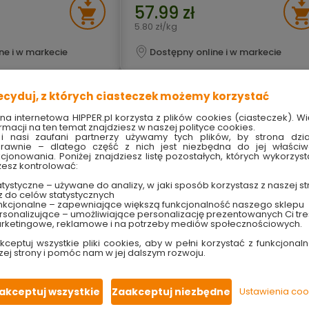
57.99 zł
5.80 zł/kg
ne i w markecie
Dostępny online i w markecie
ecyduj, z których ciasteczek możemy korzystać
ona internetowa HIPPER.pl korzysta z plików cookies (ciasteczek). Wi
rmacji na ten temat znajdziesz w naszej polityce cookies.
i nasi zaufani partnerzy używamy tych plików, by strona dzia
rawnie – dlatego część z nich jest niezbędna do jej właści
kcjonowania. Poniżej znajdziesz listę pozostałych, których wykorzyst
esz kontrolować:
tystyczne – używane do analizy, w jaki sposób korzystasz z naszej st
z do celów statystycznych
nkcjonalne – zapewniające większą funkcjonalność naszego sklepu
sonalizujące – umożliwiające personalizację prezentowanych Ci tre
rketingowe, reklamowe i na potrzeby mediów społecznościowych.
kceptuj wszystkie pliki cookies, aby w pełni korzystać z funkcjonaln
zej strony i pomóc nam w jej dalszym rozwoju.
r Bianco Carrara
Otoczak White Angel 20-40 mm
g Wworku.pl
Garden Stones
akceptuj wszystkie
Zaakceptuj niezbędne
Ustawienia coo
 mm
mrozoodporny i trwały