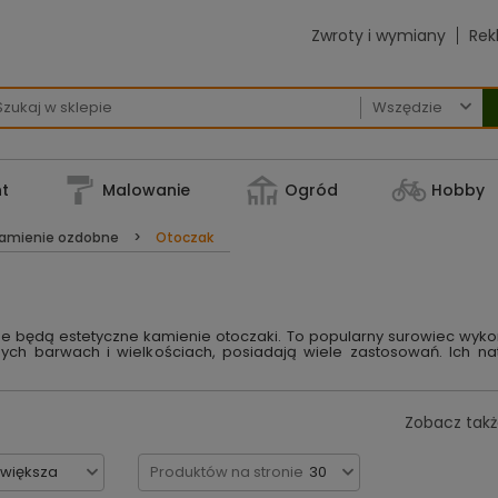
Zwroty i wymiany
Rek

t
Malowanie
Ogród
Hobby
amienie ozdobne
Otoczak
ne będą estetyczne kamienie otoczaki. To popularny surowiec wyko
nych barwach i wielkościach, posiadają wiele zastosowań. Ich 
Zobacz takż
jwiększa
Produktów na stronie
30