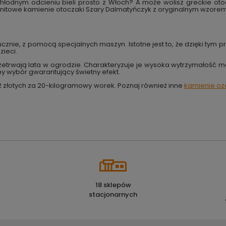
odnym odcieniu bieli prosto z Włoch? A może wolisz greckie otoc
nitowe kamienie otoczaki Szary Dalmatyńczyk z oryginalnym wzorem
nie, z pomocą specjalnych maszyn. Istotne jest to, że dzięki tym 
zieci.
zetrwają lata w ogrodzie. Charakteryzuje je wysoka wytrzymałość me
lny wybór gwarantujący świetny efekt.
2 złotych za 20-kilogramowy worek. Poznaj również inne
kamienie o
18 sklepów
stacjonarnych