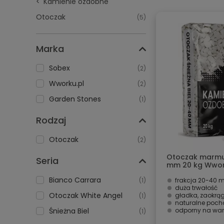
Kamienie ozdobne
Otoczak
(5)
Marka
Sobex
(2)
Wworku.pl
(2)
Garden Stones
(1)
Rodzaj
Otoczak
(2)
Otoczak marmur
Seria
mm 20 kg Wwor
Bianco Carrara
(1)
frakcja 20-40
duża trwałość
Otoczak White Angel
gładka, zaokrą
(1)
naturalne poch
Śnieżna Biel
odporny na war
(1)