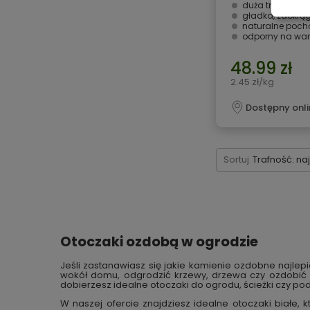
duża trwałość
gładka, zaokrą
naturalne poch
odporny na war
48.99 zł
2.45 zł/kg
Dostępny onli
Sortuj
Trafność: na
Otoczaki ozdobą w ogrodzie
Jeśli zastanawiasz się jakie kamienie ozdobne najl
wokół domu, odgrodzić krzewy, drzewa czy ozdobić 
dobierzesz idealne otoczaki do ogrodu, ścieżki czy po
W naszej ofercie znajdziesz idealne otoczaki białe,