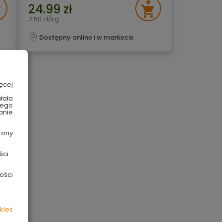
24.99 zł
2.50 zł/kg
Dostępny online i w markecie
ęcej
łała
wego
anie
rony
ści
ości
kies