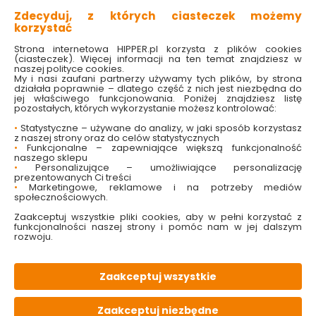
pełni naturalna dekoracja, która do każdego ogrodu
wniesie wyjątkowy, sielski klimat.
Zdecyduj, z których ciasteczek możemy
korzystać
Płot ze sztachet drewnianych to rozwiązanie praktyczne i
ekonomiczne. Pozwala zachować prywatność, wyznaczyć
Strona internetowa HIPPER.pl korzysta z plików cookies
granice działki i jednocześnie nie przytłacza dostępnej
(ciasteczek). Więcej informacji na ten temat znajdziesz w
przestrzeni. Dzięki różnorodnym wymiarom z łatwością
naszej polityce cookies.
dopasujesz ogrodzenie do swoich potrzeb – konstruując
My i nasi zaufani partnerzy używamy tych plików, by strona
zarówno niskie płotki dekoracyjne, jak i wyższe ogrodzenia
działała poprawnie – dlatego część z nich jest niezbędna do
posesyjne. W naszej ofercie znajdziesz sztachety
jej właściwego funkcjonowania. Poniżej znajdziesz listę
drewniane 150 cm, które sprawdzą się do wyższych
pozostałych, których wykorzystanie możesz kontrolować:
ogrodzeń, oraz czy sztachety drewniane 120 cm, przy
pomocy których stworzysz niski, klimatyczny płotek.
•
Statystyczne – używane do analizy, w jaki sposób korzystasz
Ogrodzenie ze sztachet drewnianych może służyć jako
z naszej strony oraz do celów statystycznych
przestrzeń oddzielająca granicę Twojej działki od działki
•
Funkcjonalne – zapewniające większą funkcjonalność
sąsiada, jak i wydzielająca poszczególne strefy w
naszego sklepu
ogrodzie.
•
Personalizujące – umożliwiające personalizację
Wybierając sztachety do płotu drewniane, zwróć uwagę
prezentowanych Ci treści
nie tylko na ich długość, ale także na rodzaj i jakość
•
Marketingowe, reklamowe i na potrzeby mediów
drewna, sposób obróbki oraz zabezpieczenie
społecznościowych.
powierzchni. Odpowiednio zaimpregnowane sztachety
będą odporne na deszcz, słońce i zmienne warunki
Zaakceptuj wszystkie pliki cookies, aby w pełni korzystać z
atmosferyczne. Te dostępne w naszej ofercie są
funkcjonalności naszej strony i pomóc nam w jej dalszym
zaimpregnowane i gotowe do użycia od razu po
rozwoju.
otrzymaniu zamówienia.
Sosnowe sztachety drewniane do
Zaakceptuj wszystkie
ogrodu
Do najczęściej wybieranych i stosowanych materiałów do
Zaakceptuj niezbędne