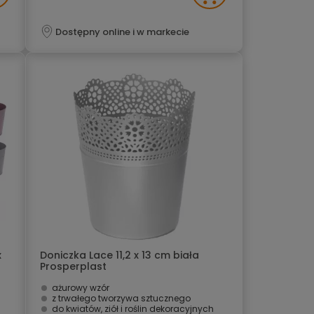
Dostępny online i w markecie
x
Doniczka Lace 11,2 x 13 cm biała
Prosperplast
ażurowy wzór
z trwałego tworzywa sztucznego
do kwiatów, ziół i roślin dekoracyjnych