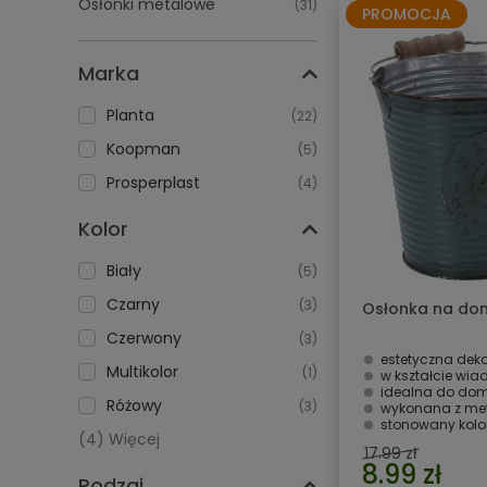
Osłonki metalowe
(31)
PROMOCJA
Marka
Planta
(22)
Koopman
(5)
Prosperplast
(4)
Kolor
Biały
(5)
Czarny
(3)
Osłonka na do
Czerwony
(3)
estetyczna dek
Multikolor
(1)
w kształcie wia
idealna do dom
Różowy
(3)
wykonana z me
stonowany kolo
(4) Więcej
17.99 zł
8.99 zł
Rodzaj