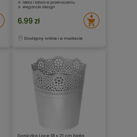
lekka i łatwa w przenoszeniu
elegancki design
6.99 zł
Dostępny online i w markecie
Doniczka Lace 18 x 21 cm biała