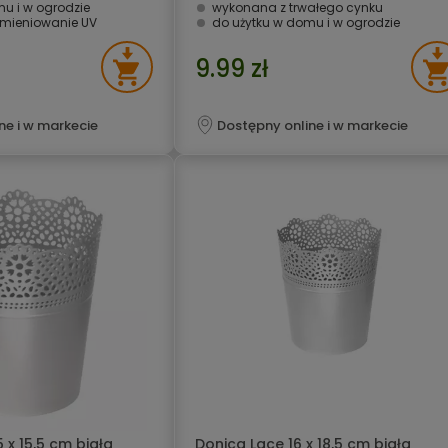
u i w ogrodzie
wykonana z trwałego cynku
mieniowanie UV
do użytku w domu i w ogrodzie
9.99 zł
ne i w markecie
Dostępny online i w markecie
 x 15,5 cm biała
Donica Lace 16 x 18,5 cm biała