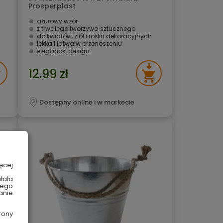
Prosperplast
ażurowy wzór
z trwałego tworzywa sztucznego
do kwiatów, ziół i roślin dekoracyjnych
lekka i łatwa w przenoszeniu
elegancki design
12.99 zł
Dostępny online i w markecie
ęcej
łała
wego
anie
rony