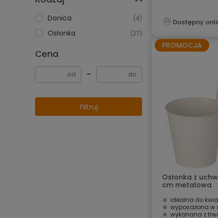
Donica
(4)
Dostępny onli
Osłonka
(27)
PROMOCJA
Cena
−
Filtruj
Osłonka z uchw
cm metalowa
idealna do kwiat
wyposażona w s
wykonana z trw