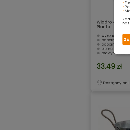
•
Fu
•
Per
•
Ma
Zaa
Wiadro ocynkow
nas
Planta
wykonane z bla
Za
odporne na koro
odporne na us
element dekora
praktyczne i fu
33.49 zł
Dostępny onli