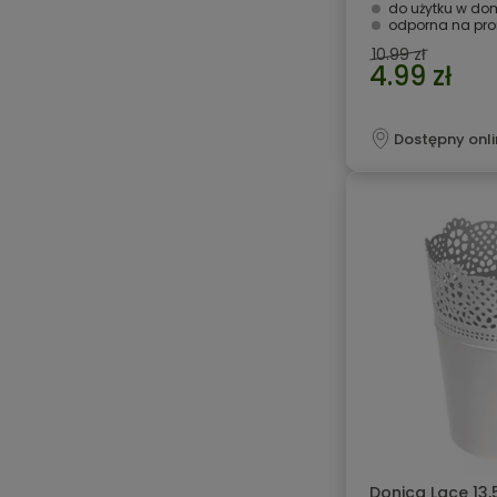
do użytku w dom
odporna na pro
10.99 zł
4.99 zł
Dostępny onli
Donica Lace 13,5