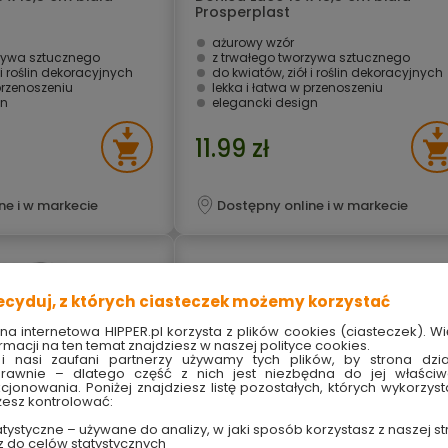
Prosperplast
ażurowy wzór
rzywa sztucznego
z trwałego tworzywa sztucznego
 i roślin dekoracyjnych
do kwiatów, ziół i roślin dekoracyjnych
przenoszeniu
lekka i łatwa w przenoszeniu
gn
elegancki design
11.99 zł
ne i w markecie
Dostępny online i w markecie
ecyduj, z których ciasteczek możemy korzystać
ona internetowa HIPPER.pl korzysta z plików cookies (ciasteczek). Wi
rmacji na ten temat znajdziesz w naszej polityce cookies.
i nasi zaufani partnerzy używamy tych plików, by strona dzia
rawnie – dlatego część z nich jest niezbędna do jej właści
kcjonowania. Poniżej znajdziesz listę pozostałych, których wykorzyst
esz kontrolować:
tystyczne – używane do analizy, w jaki sposób korzystasz z naszej st
z do celów statystycznych