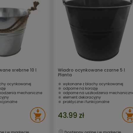
ane srebrne 10 l
Wiadro ocynkowane czarne 5 l
Planta
chy ocynkowanej
wykonane z blachy ocynkowanej
zję
odporne na korozję
zkodzenia mechaniczne
odporne na uszkodzenia mechaniczn
cyjny
element dekoracyjny
nkcjonalne
praktyczne i funkcjonalne
43.99 zł
ne i w markecie
Dostępny online i w markecie