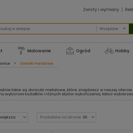
Zwroty i wymiany
Rek

t
Malowanie
Ogród
Hobby
onice
Osłonki metalowe
aśnie takie są doniczki metalowe, które znajdziesz w naszej oferc
emu wyborowi kształtów i różnych stylów wykończenia, łatwo wybierze
jwiększa
Produktów na stronie
30