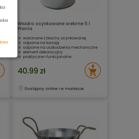
ści
ości
Wiadro ocynkowane srebrne 5 l
Planta
wykonane z blachy ocynkowanej
kies
odporne na korozję
e
odporne na uszkodzenia mechaniczne
element dekoracyjny
praktyczne i funkcjonalne
40.99 zł
Dostępny online i w markecie