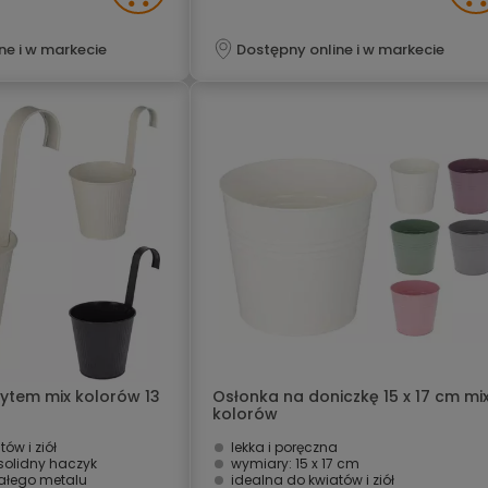
ne i w markecie
Dostępny online i w markecie
ytem mix kolorów 13
Osłonka na doniczkę 15 x 17 cm mi
kolorów
ów i ziół
lekka i poręczna
olidny haczyk
wymiary: 15 x 17 cm
ałego metalu
idealna do kwiatów i ziół