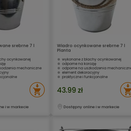
ane srebrne 7 l
Wiadro ocynkowane srebrne 7 l
Planta
chy ocynkowanej
wykonane z blachy ocynkowanej
zję
odporne na korozję
zkodzenia mechaniczne
odporne na uszkodzenia mechaniczn
cyjny
element dekoracyjny
nkcjonalne
praktyczne i funkcjonalne
43.99 zł
ne i w markecie
Dostępny online i w markecie