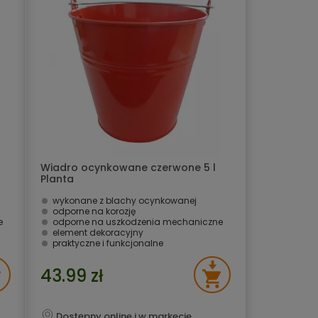
Wiadro ocynkowane czerwone 5 l
Planta
wykonane z blachy ocynkowanej
odporne na korozję
e
odporne na uszkodzenia mechaniczne
element dekoracyjny
praktyczne i funkcjonalne
43.99 zł
Dostępny online i w markecie