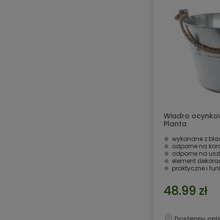
Wiadro ocynkow
Planta
wykonane z bla
odporne na koro
odporne na us
element dekora
praktyczne i fu
48.99 zł
Dostępny onli