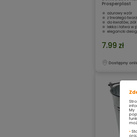
Prosperplast
ażurowy wzór
z trwałego two
do kwiatów, ziół
lekka i łatwa w 
elegancki desi
7.99 zł
Dostępny onli
Zd
Str
info
My 
pop
fun
moż
•
Sta
ora