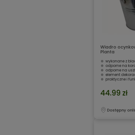
Wiadro ocynkow
Planta
wykonane z bla
odporne na koro
odporne na us
element dekora
praktyczne i fu
44.99 zł
Dostępny onli