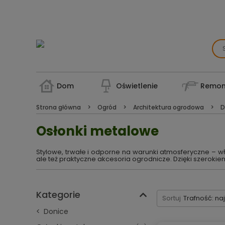
Dom
Oświetlenie
Remon
Strona główna
Ogród
Architektura ogrodowa
D
Osłonki metalowe
Stylowe, trwałe i odporne na warunki atmosferyczne – wł
ale też praktyczne akcesoria ogrodnicze. Dzięki szeroki
Kategorie
Sortuj
Trafność: na
Donice