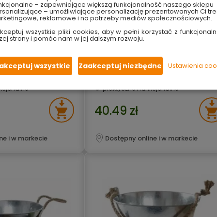
nkcjonalne – zapewniające większą funkcjonalność naszego sklepu
sonalizujące – umożliwiające personalizację prezentowanych Ci tre
rketingowe, reklamowe i na potrzeby mediów społecznościowych.
kceptuj wszystkie pliki cookies, aby w pełni korzystać z funkcjonaln
ane srebrne 12 l
Wiadro ocynkowane srebrne 5 l
zej strony i pomóc nam w jej dalszym rozwoju.
Planta
chy ocynkowanej
wykonane z blachy ocynkowanej
akceptuj wszystkie
Zaakceptuj niezbędne
Ustawienia coo
zję
odporne na korozję
zkodzenia mechaniczne
odporne na uszkodzenia mechaniczn
cyjny
element dekoracyjny
nkcjonalne
praktyczne i funkcjonalne
40.49 zł
ne i w markecie
Dostępny online i w markecie