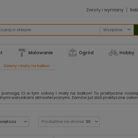
Zwroty i wymiany
Rek

t
Malowanie
Ogród
Hobby
Osłony i maty na balkon
pomogą Ci w tym osłony i maty na balkon! To praktyczne rozwiąz
stnymi warunkami atmosferycznymi. Zamów już dziś praktyczne osłony
jwiększa
Produktów na stronie
30