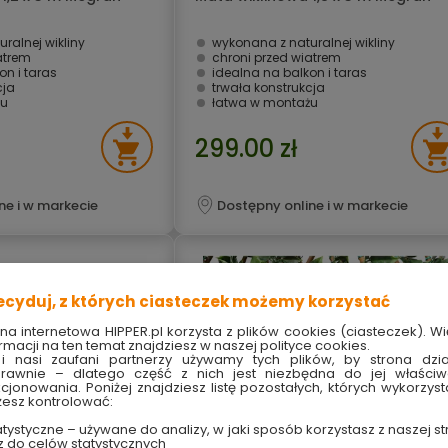
ralnej wikliny
wykonana z naturalnej wikliny
atrem
chroni przed wiatrem
on i taras
idealna na balkon i taras
cja
trwała konstrukcja
żu
łatwa w montażu
299.00 zł
ne i w markecie
Dostępny online i w markecie
ecyduj, z których ciasteczek możemy korzystać
ona internetowa HIPPER.pl korzysta z plików cookies (ciasteczek). Wi
rmacji na ten temat znajdziesz w naszej polityce cookies.
i nasi zaufani partnerzy używamy tych plików, by strona dzia
rawnie – dlatego część z nich jest niezbędna do jej właści
kcjonowania. Poniżej znajdziesz listę pozostałych, których wykorzyst
esz kontrolować:
tystyczne – używane do analizy, w jaki sposób korzystasz z naszej st
z do celów statystycznych