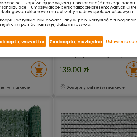
nkcjonalne – zapewniające większą funkcjonalność naszego sklepu
sonalizujące – umożliwiające personalizację prezentowanych Ci tre
rketingowe, reklamowe i na potrzeby mediów społecznościowych.
kceptuj wszystkie pliki cookies, aby w pełni korzystać z funkcjonaln
wa 0,9 m 1 mb
Kratka ze sztucznych roślin
zej strony i pomóc nam w jej dalszym rozwoju.
egran
Bugenwilla 100 cm x 200 cm Lusta
m
wymiary 100 cm x 200 cm
akceptuj wszystkie
Zaakceptuj niezbędne
Ustawienia coo
ietrze
efekt dekoracyjnej ściany
iatrem
odporna na warunki atmosferyczne
tność na balkonie
nie wymaga podlewania oraz pielęgnacj
eriał
kwiaty inspirowane bugenwillą
139.00 zł
ne i w markecie
Dostępny online i w markecie