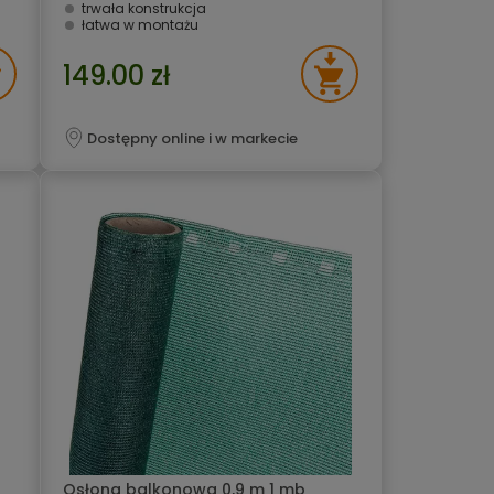
trwała konstrukcja
łatwa w montażu
149.00 zł
Dostępny online i w markecie
Osłona balkonowa 0,9 m 1 mb