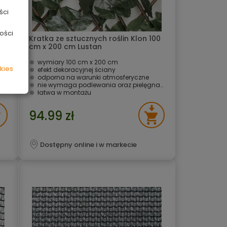
ści
ości
Kratka ze sztucznych roślin Klon 100
n
cm x 200 cm Lustan
wymiary 100 cm x 200 cm
kies
efekt dekoracyjnej ściany
odporna na warunki atmosferyczne
i
nie wymaga podlewania oraz pielęgnacji
łatwa w montażu
94.99 zł
Dostępny online i w markecie