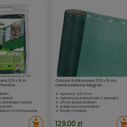
wa 0,9 x 6 m
Osłona balkonowa 0,9 x 5 cm
Plantina
ciemnozielona Megran
atrem
wymiary: 0,9 x 5 m
ateriał
ogranicza widoczność z zewnątrz
 ułatwiają montaż
chroni przed wiatrem
słońcem
przepuszcza powietrze
odatna na formowanie
trwały materiał
129.00 zł