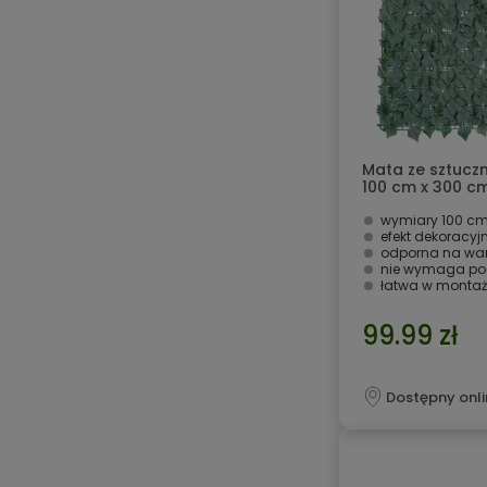
Mata ze sztuczn
100 cm x 300 c
wymiary 100 cm
efekt dekoracyj
odporna na war
nie wymaga podl
łatwa w monta
99.99 zł
Dostępny onli