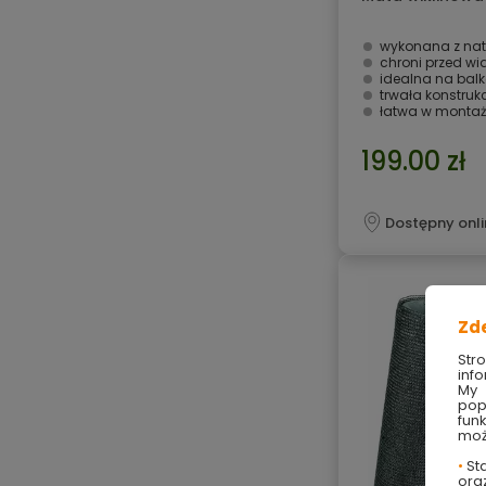
wykonana z natu
chroni przed wi
idealna na balk
trwała konstruk
łatwa w monta
199.00 zł
Dostępny onli
Zd
Str
info
My 
pop
fun
moż
•
Sta
ora