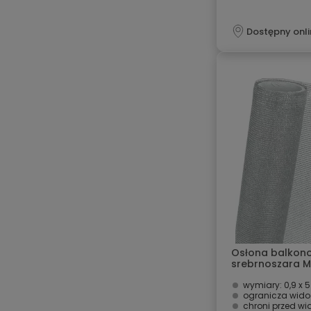
Dostępny onli
Osłona balkono
srebrnoszara 
wymiary: 0,9 x 
ogranicza wido
chroni przed wi