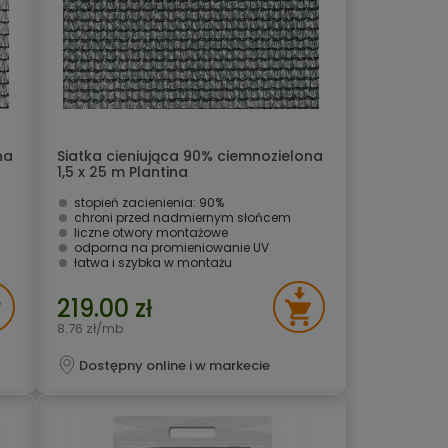
na
Siatka cieniująca 90% ciemnozielona
1,5 x 25 m Plantina
stopień zacienienia: 90%
chroni przed nadmiernym słońcem
liczne otwory montażowe
odporna na promieniowanie UV
łatwa i szybka w montażu
219.00 zł
8.76 zł/mb
Dostępny online i w markecie