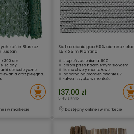
ych roślin Bluszcz
Siatka cieniująca 60% ciemnozielo
m Lustan
1,5 x 25 m Plantina
 x 300 cm
stopień zacienienia: 60%
nej ściany
chroni przed nadmiernym słońcem
unki atmosferyczne
liczne otwory montażowe
ewania oraz pielęgnacji
odporna na promieniowanie UV
żu
łatwa i szybka w montażu
137.00 zł
5.48 zł/mb
ne i w markecie
Dostępny online i w markecie