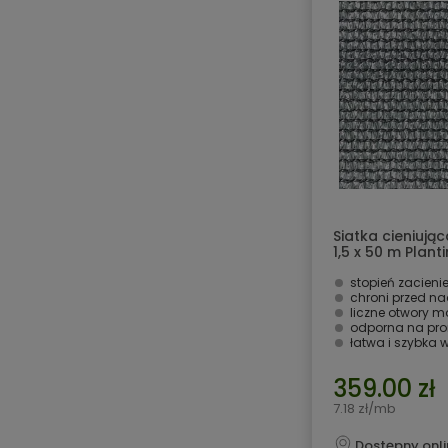
Siatka cieniują
1,5 x 50 m Plant
stopień zacieni
chroni przed n
liczne otwory 
odporna na pro
łatwa i szybka
359.00 zł
7.18 zł/mb
Dostępny onli