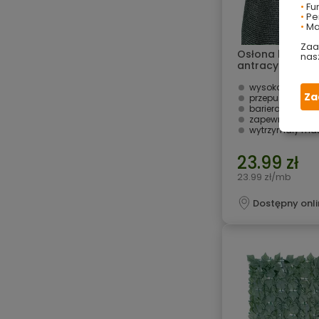
•
Fu
•
Per
•
Ma
Zaa
Osłona balkono
nas
antracytowa M
wysokość: 0,9 
Za
przepuszcza pow
bariera przed w
zapewnia prywa
wytrzymały mat
23.99 zł
23.99 zł/mb
Dostępny onli