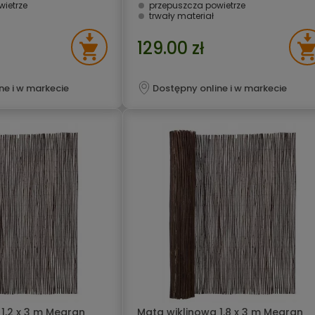
ietrze
przepuszcza powietrze
trwały materiał
129.00 zł
ne i w markecie
Dostępny online i w markecie
1,2 x 3 m Megran
Mata wiklinowa 1,8 x 3 m Megran