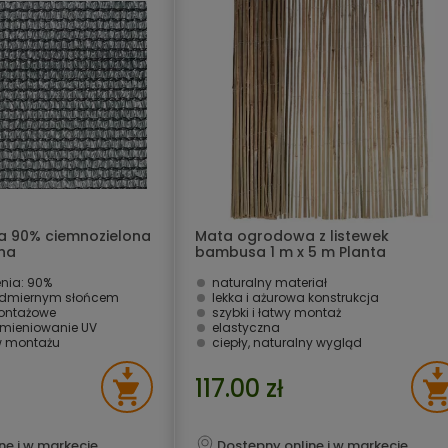
ca 90% ciemnozielona
Mata ogrodowa z listewek
ina
bambusa 1 m x 5 m Planta
enia: 90%
naturalny materiał
admiernym słońcem
lekka i ażurowa konstrukcja
montażowe
szybki i łatwy montaż
mieniowanie UV
elastyczna
 w montażu
ciepły, naturalny wygląd
117.00 zł
ne i w markecie
Dostępny online i w markecie