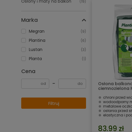
Osłony i maty na balkon
(19)
Marka
Megran
(9)
Plantina
(6)
Lustan
(3)
Planta
(1)
Cena
−
Osłona balkono
ciemnozielona 
chroni przed wi
wodoodporny m
Filtruj
metalowe oczka
osłania przed 
elastyczna i p
83.99 zł