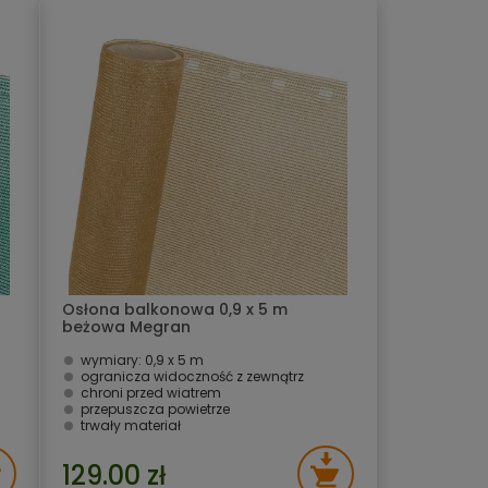
Osłona balkonowa 0,9 x 5 m
beżowa Megran
wymiary: 0,9 x 5 m
ogranicza widoczność z zewnątrz
chroni przed wiatrem
przepuszcza powietrze
trwały materiał
129.00 zł