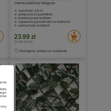
ciemnozielona Megran
wysokość: 0,9 m
przepuszcza powietrze
bariera przed wiatrem
zapewnia prywatność na balkonie
wytrzymały materiał
23.99 zł
23.99 zł/mb
Dostępny online i w markecie
ęcej
łała
wego
anie
rony