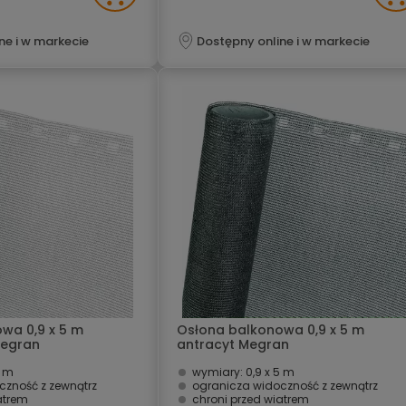
ne i w markecie
Dostępny online i w markecie
wa 0,9 x 5 m
Osłona balkonowa 0,9 x 5 m
Megran
antracyt Megran
5 m
wymiary: 0,9 x 5 m
czność z zewnątrz
ogranicza widoczność z zewnątrz
atrem
chroni przed wiatrem