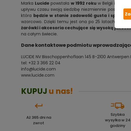
Marka
Lucide
powstała
w 1992 roku
w Belgii i po dz
upływu czasu swoją siedzibę niezmiennie posiada zl
Za
która
będzie w stanie zadowolić gusta i spełnić
wzorcowo. Dzięki temu jest ona po 25 latach obecn
żarówki i akcesoria cechujące się wysoką jakoś
na całym świecie.
Dane kontaktowe podmiotu wprowadzającego
LUCIDE NV Bisschoppenhoflaan 145 B-2100 Antwerpen
tel: +32 3 366 22 04
info@lucide.com
www.lucide.com
KUPUJ
u nas!
Szybka
Aż 365 dni na
wysyłka w 24
zwrot
godziny