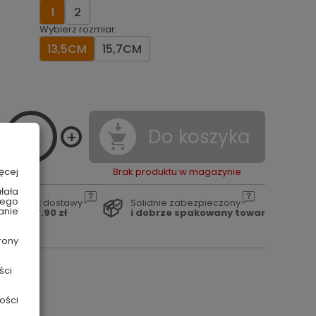
1
2
Wybierz rozmiar:
13,5CM
15,7CM
Do koszyka
ęcej
Brak produktu w magazynie
łała
wego
Koszt dostawy
Solidnie zabezpieczony
anie
od 17.90 zł
i dobrze spakowany towar
rony
ści
ości