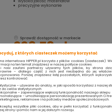
wysoka jakość materiałów
precyzyjne wykonanie
Sprawdź dostępność w markecie
228.78 zł
ecyduj, z których ciasteczek możemy korzystać
ona internetowa HIPPER.pl korzysta z plików cookies (ciasteczek). Wi
rmacji na ten temat znajdziesz w naszej polityce cookies.
i nasi zaufani partnerzy używamy tych plików, by strona dzia
rawnie – dlatego część z nich jest niezbędna do jej właści
Produkt w magazynie
Szybka wysyłka
kcjonowania. Poniżej znajdziesz listę pozostałych, których wykorzyst
Ilość 0 szt
w ciągu 10 dni
esz kontrolować:
tystyczne – używane do analizy, w jaki sposób korzystasz z naszej st
TRY
techniczne
z do celów statystycznych
nkcjonalne – zapewniające większą funkcjonalność naszego sklepu
sonalizujące – umożliwiające personalizację prezentowanych Ci tre
rketingowe, reklamowe i na potrzeby mediów społecznościowych.
0 biały 09931/01/31 Lucide
kceptuj wszystkie pliki cookies, aby w pełni korzystać z funkcjonaln
zej strony i pomóc nam w jej dalszym rozwoju.