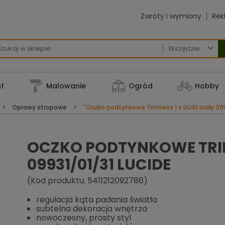
Zwroty i wymiany
Rek

t
Malowanie
Ogród
Hobby
Oprawy stropowe
"Oczko podtynkowe Trimless 1 x GU10 biały 099
OCZKO PODTYNKOWE TRIML
09931/01/31 LUCIDE
(Kod produktu: 5411212092786)
regulacja kąta padania światła
subtelna dekoracja wnętrza
nowoczesny, prosty styl