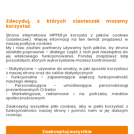
do belek płaskich i okrągłych
długość prętu: 130 mm
z karabińczykiem
wyposażone w łożyska ślizgowe
Zdecyduj, z których ciasteczek możemy
wykonane ze stali ocynkowanej
korzystać
Strona internetowa HIPPER.pl korzysta z plików cookies
Sprawdź dostępność w markecie
(ciasteczek). Więcej informacji na ten temat znajdziesz w
naszej polityce cookies.
My i nasi zaufani partnerzy używamy tych plików, by strona
36.99 zł
działała poprawnie – dlatego część z nich jest niezbędna do
jej właściwego funkcjonowania. Poniżej znajdziesz listę
pozostałych, których wykorzystanie możesz kontrolować:
•
Statystyczne – używane do analizy, w jaki sposób korzystasz
z naszej strony oraz do celów statystycznych
•
Funkcjonalne – zapewniające większą funkcjonalność
Do koszyka
naszego sklepu
•
Personalizujące – umożliwiające personalizację
prezentowanych Ci treści
•
Marketingowe, reklamowe i na potrzeby mediów
społecznościowych.
Zaakceptuj wszystkie pliki cookies, aby w pełni korzystać z
funkcjonalności naszej strony i pomóc nam w jej dalszym
rozwoju.
W magazynie
Wysyłka
Koszt dostawy
Bezpieczna
4 szt
24h
od 17.90 zł
paczka
Zaakceptuj wszystkie