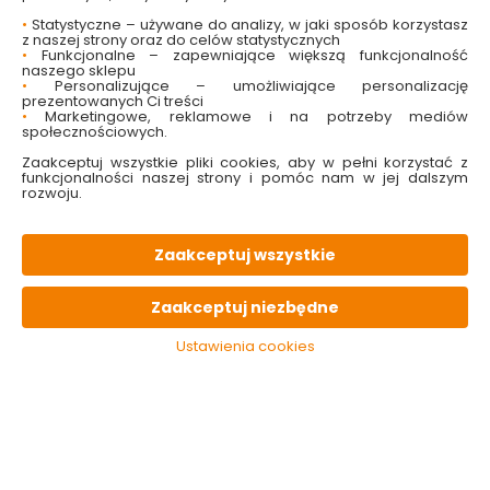
świetna ozdoba stołu lub blatu
•
Statystyczne – używane do analizy, w jaki sposób korzystasz
nowoczesny design
z naszej strony oraz do celów statystycznych
idealna do przechowywania owoców
•
Funkcjonalne – zapewniające większą funkcjonalność
wykonana z trwałego tworzywa
naszego sklepu
•
Personalizujące – umożliwiające personalizację
lekka
prezentowanych Ci treści
•
Marketingowe, reklamowe i na potrzeby mediów
społecznościowych.
Sprawdź dostępność w markecie
Zaakceptuj wszystkie pliki cookies, aby w pełni korzystać z
funkcjonalności naszej strony i pomóc nam w jej dalszym
19.99 zł
rozwoju.
Zaakceptuj wszystkie
Do koszyka
Zaakceptuj niezbędne
Brak produktu w magazynie
Ustawienia cookies
W magazynie
Wysyłka
Koszt dostawy
Bezpieczna
0 szt
24h
od 17.90 zł
paczka