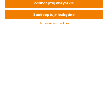
Zaakceptuj wszystkie
OPIS
produktu
Zaakceptuj niezbędne
Ustawienia cookies
PARAMETRY
techniczne
OSTATNIO
oglądane
Miękka przynęta
Longinus 10cm
wielokolorowa
Robinson