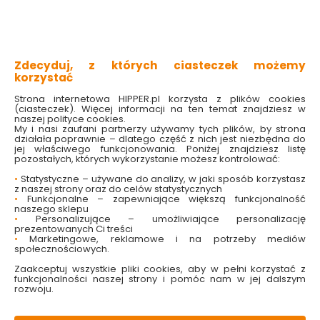
wyjątkowa skuteczność
z elastycznej gumy
bardzo trwałe
specjalna przyssawka utrzymująca przynętę na
miejscu
Zdecyduj, z których ciasteczek możemy
korzystać
Sprawdź dostępność w markecie
Strona internetowa HIPPER.pl korzysta z plików cookies
(ciasteczek). Więcej informacji na ten temat znajdziesz w
Wybierz kolor:
naszej polityce cookies.
My i nasi zaufani partnerzy używamy tych plików, by strona
Multikolor

działała poprawnie – dlatego część z nich jest niezbędna do
jej właściwego funkcjonowania. Poniżej znajdziesz listę
18.99 zł
pozostałych, których wykorzystanie możesz kontrolować:
•
Statystyczne – używane do analizy, w jaki sposób korzystasz
z naszej strony oraz do celów statystycznych
•
Funkcjonalne – zapewniające większą funkcjonalność
naszego sklepu
•
Personalizujące – umożliwiające personalizację
Do koszyka
prezentowanych Ci treści
•
Marketingowe, reklamowe i na potrzeby mediów
społecznościowych.
Zaakceptuj wszystkie pliki cookies, aby w pełni korzystać z
funkcjonalności naszej strony i pomóc nam w jej dalszym
rozwoju.
W magazynie
Wysyłka
Koszt dostawy
Bezpieczna
1 szt
24h
od 17.90 zł
paczka