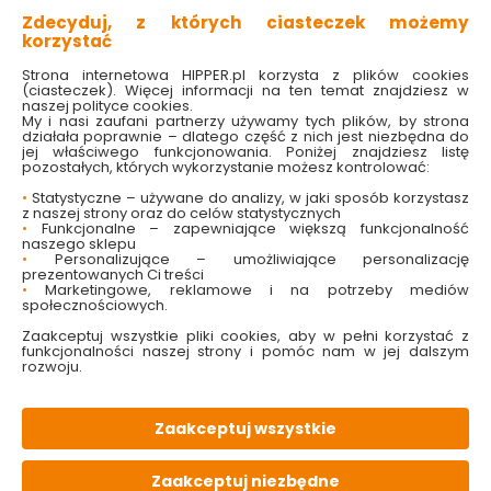
Zdecyduj, z których ciasteczek możemy
korzystać
Strona internetowa HIPPER.pl korzysta z plików cookies
(ciasteczek). Więcej informacji na ten temat znajdziesz w
naszej polityce cookies.
My i nasi zaufani partnerzy używamy tych plików, by strona
działała poprawnie – dlatego część z nich jest niezbędna do
jej właściwego funkcjonowania. Poniżej znajdziesz listę
pozostałych, których wykorzystanie możesz kontrolować:
Dulux Szybka Odnowa
Śnieżka Do
•
Statystyczne – używane do analizy, w jaki sposób korzystasz
Kaloryfery Czarny
Kaloryferów Biały 0.4L
z naszej strony oraz do celów statystycznych
0.75L farba akrylowa
emalia akrylowa
•
Funkcjonalne – zapewniające większą funkcjonalność
naszego sklepu
•
Personalizujące – umożliwiające personalizację
Dostępny online
Dostępny online
prezentowanych Ci treści
i w markecie
i w markecie
•
Marketingowe, reklamowe i na potrzeby mediów
społecznościowych.
49.99 zł
33.99 zł
66.64 zł/litr
84.98 zł/litr
Zaakceptuj wszystkie pliki cookies, aby w pełni korzystać z
funkcjonalności naszej strony i pomóc nam w jej dalszym
rozwoju.
Do koszyka
Do koszyka
Zaakceptuj wszystkie
Zaakceptuj niezbędne