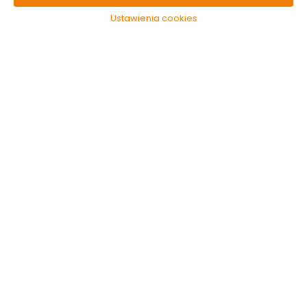
Ustawienia cookies
Śnieżka Do
Kaloryferów Biały
0.75L emalia akrylowa
Dostępny online
i w markecie
47.99 zł
63.97 zł/litr
Do koszyka
Kategorie i filtry
Sortowanie
5 produktów
z
1