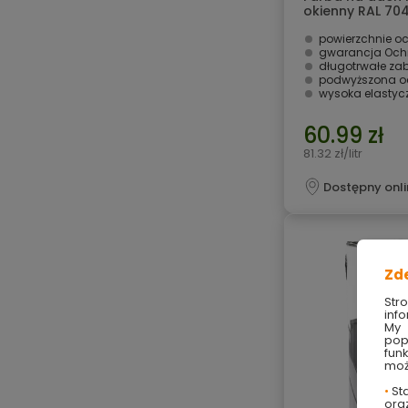
okienny RAL 704
powierzchnie ocynk
gwarancja Ochro
długotrwałe zabezpi
podwyższona ochrona przed z
wysoka elastycz
60.99 zł
81.32 zł/litr
Dostępny onli
Zd
Str
info
My 
pop
fun
moż
•
Sta
ora