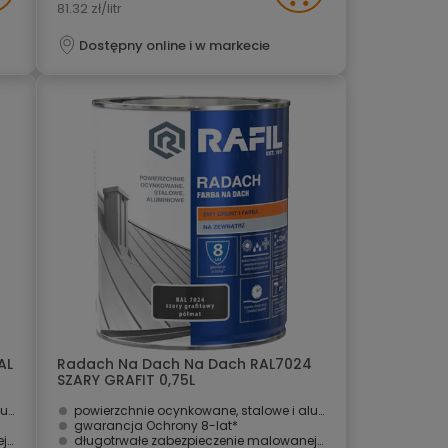
81.32 zł/litr
Dostępny online i w markecie
AL
Radach Na Dach Na Dach RAL7024
SZARY GRAFIT 0,75L
we
powierzchnie ocynkowane, stalowe i aluminiowe
gwarancja Ochrony 8-lat* ­
ni
długotrwałe zabezpieczenie malowanej powierzchni