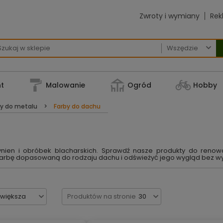
Zwroty i wymiany
Rek

t
Malowanie
Ogród
Hobby
y do metalu
Farby do dachu
nien i obróbek blacharskich. Sprawdź nasze produkty do renowa
farbę dopasowaną do rodzaju dachu i odświeżyć jego wygląd bez w
jwiększa
Produktów na stronie
30