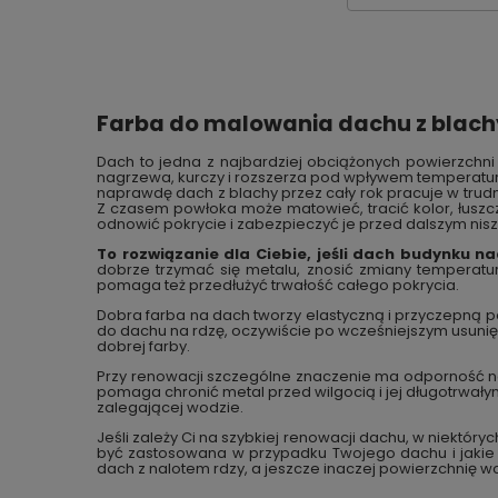
Farba do malowania dachu z blachy 
Dach to jedna z najbardziej obciążonych powierzchni
nagrzewa, kurczy i rozszerza pod wpływem temperatu
naprawdę dach z blachy przez cały rok pracuje w trudn
Z czasem powłoka może matowieć, tracić kolor, łusz
odnowić pokrycie i zabezpieczyć je przed dalszym nis
To rozwiązanie dla Ciebie, jeśli dach budynku na
dobrze trzymać się metalu, znosić zmiany temperatu
pomaga też przedłużyć trwałość całego pokrycia.
Dobra farba na dach tworzy elastyczną i przyczepną pow
do dachu na rdzę, oczywiście po wcześniejszym usunięci
dobrej farby.
Przy renowacji szczególne znaczenie ma odporność n
pomaga chronić metal przed wilgocią i jej długotrwały
zalegającej wodzie.
Jeśli zależy Ci na szybkiej renowacji dachu, w niekt
być zastosowana w przypadku Twojego dachu i jakie s
dach z nalotem rdzy, a jeszcze inaczej powierzchni