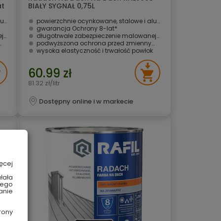
at
BIAŁY SYGNAŁ 0,75L
we
powierzchnie ocynkowane, stalowe i aluminiowe
gwarancja Ochrony 8-lat* ­
ni
długotrwałe zabezpieczenie malowanej powierzchni
podwyższona ochrona przed zmiennymi warunkami atmosferycznymi i UV
wysoka elastyczność i trwałość powłok
60.99 zł
81.32 zł/litr
Dostępny online i w markecie
ęcej
łała
wego
anie
rony