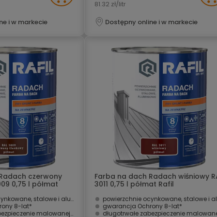
81.32 zł/litr
ne i w markecie
Dostępny online i w markecie
 Radach czerwony
Farba na dach Radach wiśniowy R
09 0,75 l półmat
3011 0,75 l półmat Rafil
owane, stalowe i aluminiowe
powierzchnie ocynkowane, stalowe i aluminio
ny 8-lat* ­
gwarancja Ochrony 8-lat* ­
eczenie malowanej powierzchni
długotrwałe zabezpieczenie malowanej powierzch