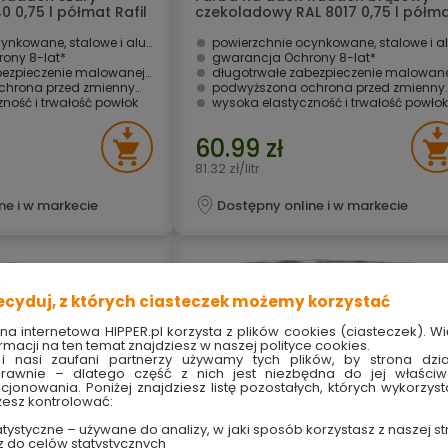
0 0,75 l półmat Rafil
czekoladowy RAL 8017 0,75 l półm
Rafil
owane, stalowe i aluminiowe
powierzchnie ocynkowane, stalowe i aluminio
ny 8-lat* ­
gwarancja Ochrony 8-lat* ­
eczenie malowanej powierzchni
długotrwałe zabezpieczenie malowanej powierzch
miennymi warunkami atmosferycznymi i UV
podwyższona ochrona przed zmiennymi warunkami atmosferycznymi i UV
ność i trwałość powłok
wysoka elastyczność i trwałość powłok
60.99 zł
81.32 zł/litr
ne i w markecie
Dostępny online i w markecie
ecyduj, z których ciasteczek możemy korzystać
ona internetowa HIPPER.pl korzysta z plików cookies (ciasteczek). Wi
rmacji na ten temat znajdziesz w naszej polityce cookies.
i nasi zaufani partnerzy używamy tych plików, by strona dzia
rawnie – dlatego część z nich jest niezbędna do jej właści
kcjonowania. Poniżej znajdziesz listę pozostałych, których wykorzyst
esz kontrolować:
tystyczne – używane do analizy, w jaki sposób korzystasz z naszej st
z do celów statystycznych