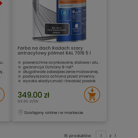
Farba na dach Radach szary
antracytowy półmat RAL 7016 5 l
Rafil
we
powierzchnie ocynkowane, stalowe i aluminiowe
gwarancja Ochrony 8-lat* ­
ni
długotrwałe zabezpieczenie malowanej powierzchni
podwyższona ochrona przed zmiennymi warunkami atmosferycznymi i UV
wysoka elastyczność i trwałość powłok
349.00 zł
69.80 zł/litr
Dostępny online i w markecie
15
produktów
z
1