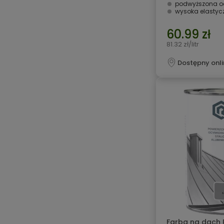
podwyższona ochrona przed z
wysoka elastycz
60.99 zł
81.32 zł/litr
Dostępny onli
Farba na dach 