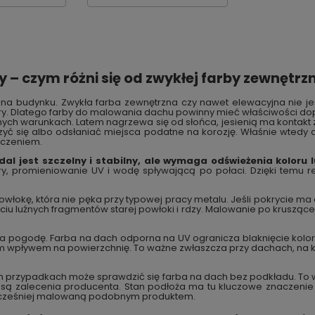
– czym różni się od zwykłej farby zewnętrzn
 na budynku. Zwykła farba zewnętrzna czy nawet elewacyjna nie j
ry. Dlatego farby do malowania dachu powinny mieć właściwości d
ych warunkach. Latem nagrzewa się od słońca, jesienią ma kontakt z 
czyć się albo odsłaniać miejsca podatne na korozję. Właśnie wted
zczeniem.
dal jest szczelny i stabilny, ale wymaga odświeżenia koloru 
ry, promieniowanie UV i wodę spływającą po połaci. Dzięki temu r
łokę, która nie pęka przy typowej pracy metalu. Jeśli pokrycie ma og
u luźnych fragmentów starej powłoki i rdzy. Malowanie po kruszącej s
a pogodę. Farba na dach odporna na UV ogranicza blaknięcie kolor
m wpływem na powierzchnię. To ważne zwłaszcza przy dachach, na kt
órych przypadkach może sprawdzić się farba na dach bez podkładu. T
ą zalecenia producenta. Stan podłoża ma tu kluczowe znaczenie –
ę wcześniej malowaną podobnym produktem.