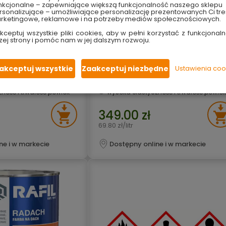
nkcjonalne – zapewniające większą funkcjonalność naszego sklepu
sonalizujące – umożliwiające personalizację prezentowanych Ci tre
rketingowe, reklamowe i na potrzeby mediów społecznościowych.
kceptuj wszystkie pliki cookies, aby w pełni korzystać z funkcjonaln
 Czarny Głęboki
Farba na dach Radach czarny
zej strony i pomóc nam w jej dalszym rozwoju.
mat
głęboki RAL 9005 5 l połysk Rafil
owane, stalowe i aluminiowe
powierzchnie ocynkowane, stalowe i aluminio
akceptuj wszystkie
Zaakceptuj niezbędne
Ustawienia coo
ny 8-lat* ­
gwarancja Ochrony 8-lat* ­
eczenie malowanej powierzchni
długotrwałe zabezpieczenie malowanej powierzch
miennymi warunkami atmosferycznymi i UV
podwyższona ochrona przed zmiennymi warunkami atmosferycznymi i UV
ność i trwałość powłok
wysoka elastyczność i trwałość powłok
349.00 zł
69.80 zł/litr
ne i w markecie
Dostępny online i w markecie