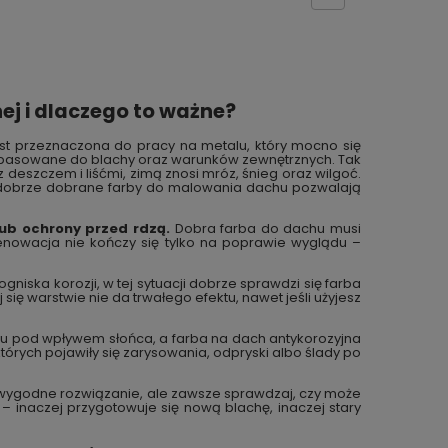
ej i dlaczego to ważne?
est przeznaczona do pracy na metalu, który mocno się
opasowane do blachy oraz warunków zewnętrznych. Tak
deszczem i liśćmi, zimą znosi mróz, śnieg oraz wilgoć.
y dobrze dobrane farby do malowania dachu pozwalają
lub ochrony przed rdzą.
Dobra farba do dachu musi
enowacja nie kończy się tylko na poprawie wyglądu –
niska korozji, w tej sytuacji dobrze sprawdzi się farba
ię warstwie nie da trwałego efektu, nawet jeśli użyjesz
u pod wpływem słońca, a farba na dach antykorozyjna
órych pojawiły się zarysowania, odpryski albo ślady po
o wygodne rozwiązanie, ale zawsze sprawdzaj, czy może
 inaczej przygotowuje się nową blachę, inaczej stary