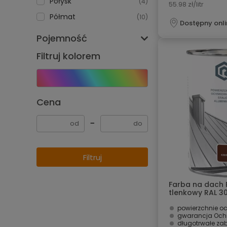
Połysk
(4)
55.98 zł/litr
Półmat
(10)
Dostępny onli
Pojemność
Filtruj kolorem
Cena
−
Filtruj
Farba na dach
tlenkowy RAL 30
Rafil
powierzchnie ocynk
gwarancja Ochro
długotrwałe zabezpi