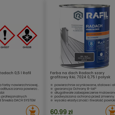
adach 0,5 l Rafil
Farba na dach Radach szary
grafitowy RAL 7024 0,75 l połysk
Rafil
ej Śnieżka Na dach i farby gruntującej Śnieżka Na dach
powierzchnie ocynkowane, stalowe i aluminio
dtłuszczania powierzchni
gwarancja Ochrony 8-lat* ­
dzi
długotrwałe zabezpieczenie malowanej powierzch
 profesjonalnych
podwyższona ochrona przed zmiennymi warunkami atmosferycznymi i UV
d Śnieżka DACH SYSTEM
wysoka elastyczność i trwałość powłok
60.99 zł