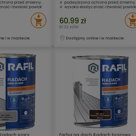
miennymi warunkami atmosferycznymi i UV
podwyższona ochrona przed zmiennymi warunkami atmosferycznymi i UV
ność i trwałość powłok
wysoka elastyczność i trwałość powłok
60.99 zł
81.32 zł/litr
ne i w markecie
Dostępny online i w markecie
Radach szary
Farba na dach Radach brązowy