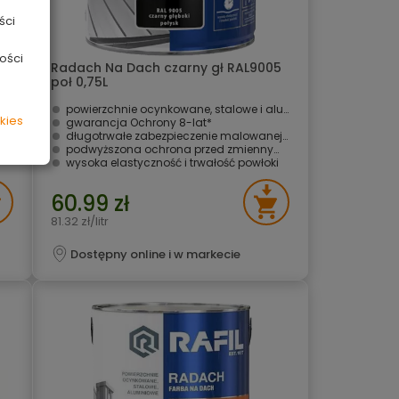
ści
ości
Radach Na Dach czarny gł RAL9005
poł 0,75L
we
powierzchnie ocynkowane, stalowe i aluminiowe
kies
gwarancja Ochrony 8-lat*
ni
długotrwałe zabezpieczenie malowanej powierzchni
podwyższona ochrona przed zmiennymi warunkami atmosferycznymi i UV
wysoka elastyczność i trwałość powłoki
60.99 zł
81.32 zł/litr
Dostępny online i w markecie