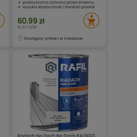
podwyższona ochrona przed zmiennymi warunkami atmosferycznymi i UV
wysoka elastyczność i trwałość powłok
60.99 zł
81.32 zł/litr
Dostępny online i w markecie
Radach Na Dach Na Dach RAL9003