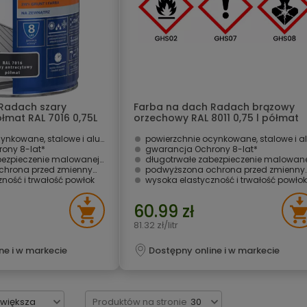
Radach szary
Farba na dach Radach brązowy
łmat RAL 7016 0,75L
orzechowy RAL 8011 0,75 l półmat
Rafil
owane, stalowe i aluminiowe
powierzchnie ocynkowane, stalowe i aluminio
ny 8-lat* ­
gwarancja Ochrony 8-lat* ­
eczenie malowanej powierzchni
długotrwałe zabezpieczenie malowanej powierzch
miennymi warunkami atmosferycznymi i UV
podwyższona ochrona przed zmiennymi warunkami atmosferycznymi i UV
ność i trwałość powłok
wysoka elastyczność i trwałość powłok
60.99 zł
81.32 zł/litr
ne i w markecie
Dostępny online i w markecie
jwiększa
Produktów na stronie
30