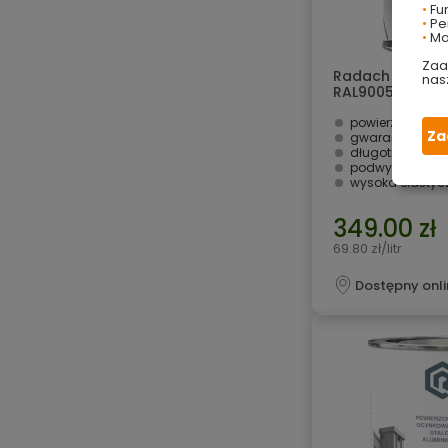
•
Fu
•
Per
•
Ma
Zaa
Radach na dach
nas
RAL9005 5L pół
powierzchnie ocynk
Za
gwarancja Ochro
długotrwałe zabezpi
podwyższona ochrona przed z
wysoka elastycz
349.00 zł
69.80 zł/litr
Dostępny onli