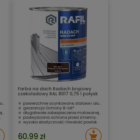
Farba na dach Radach brązowy
czekoladowy RAL 8017 0,75 l połysk
Rafil
we
powierzchnie ocynkowane, stalowe i aluminiowe
gwarancja Ochrony 8-lat* ­
ni
długotrwałe zabezpieczenie malowanej powierzchni
podwyższona ochrona przed zmiennymi warunkami atmosferycznymi i UV
wysoka elastyczność i trwałość powłok
60.99 zł