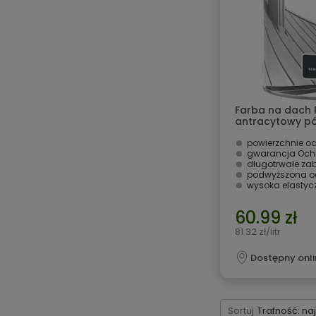
Farba na dach 
antracytowy pó
Rafil
powierzchnie ocynk
gwarancja Ochro
długotrwałe zabezpi
podwyższona ochrona przed z
wysoka elastycz
60.99 zł
81.32 zł/litr
Dostępny onli
Sortuj
Trafność: na