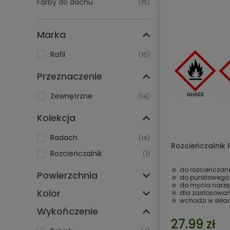
Farby do dachu
(15)
Marka
Rafil
(15)
Przeznaczenie
Zewnętrzne
(14)
Kolekcja
Radach
(14)
Rozcieńczalnik R
Rozcieńczalnik
(1)
do rozcieńczana farby nawierzchniow
Powierzchnia
do punktowego o
do mycia narzę
Kolor
dla zastosowań
wchodzi w skła
Wykończenie
27.99 zł