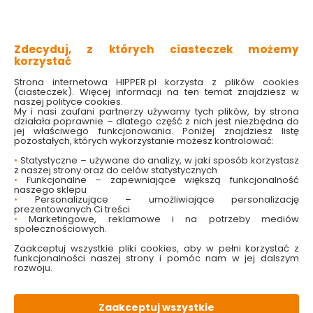
z wysokiej jakości stali nierdzewnej
do gorących i zimnych potraw
bezpieczna w kontakcie z żywnością
odporna na korozję
Zdecyduj, z których ciasteczek możemy
idealna do serwowania oraz nakładania dań
korzystać
Strona internetowa HIPPER.pl korzysta z plików cookies
Sprawdź dostępność w markecie
(ciasteczek). Więcej informacji na ten temat znajdziesz w
naszej polityce cookies.
My i nasi zaufani partnerzy używamy tych plików, by strona
14.99 zł
działała poprawnie – dlatego część z nich jest niezbędna do
jej właściwego funkcjonowania. Poniżej znajdziesz listę
pozostałych, których wykorzystanie możesz kontrolować:
•
Statystyczne – używane do analizy, w jaki sposób korzystasz
z naszej strony oraz do celów statystycznych
•
Funkcjonalne – zapewniające większą funkcjonalność
Do koszyka
naszego sklepu
•
Personalizujące – umożliwiające personalizację
prezentowanych Ci treści
•
Marketingowe, reklamowe i na potrzeby mediów
społecznościowych.
Zaakceptuj wszystkie pliki cookies, aby w pełni korzystać z
funkcjonalności naszej strony i pomóc nam w jej dalszym
rozwoju.
W magazynie
Wysyłka
Koszt dostawy
Bezpieczna
10 szt
24h
od 17.90 zł
paczka
Zaakceptuj wszystkie