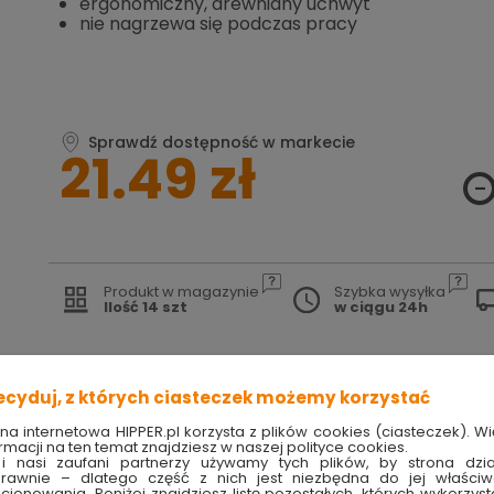
ergonomiczny, drewniany uchwyt
nie nagrzewa się podczas pracy
Sprawdź dostępność w markecie
21.49 zł
Produkt w magazynie
Szybka wysyłka
Ilość 14 szt
w ciągu 24h
TRY
techniczne
ecyduj, z których ciasteczek możemy korzystać
ona internetowa HIPPER.pl korzysta z plików cookies (ciasteczek). Wi
– stylowy gadżet kuchenny
rmacji na ten temat znajdziesz w naszej polityce cookies.
i nasi zaufani partnerzy używamy tych plików, by strona dzia
rawnie – dlatego część z nich jest niezbędna do jej właści
kcjonowania. Poniżej znajdziesz listę pozostałych, których wykorzyst