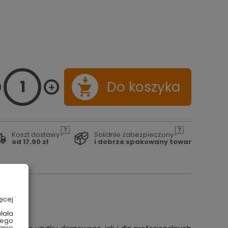
Do koszyka
Koszt dostawy
Solidnie zabezpieczony
od 17.90 zł
i dobrze spakowany towar
ęcej
łała
wego
anie