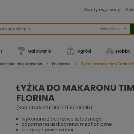
Zwroty i wymiany
Rek

t
Malowanie
Ogród
Hobby
kcesoria do gotowania
Pozostałe
"Łyżka do makaronu Timber Bl
ŁYŻKA DO MAKARONU TIM
FLORINA
(Kod produktu: 5907758679098)
wykonana z tworzywa sztucznego
odporna na uszkodzenai mechaniczne
nie rysuje powierzchni