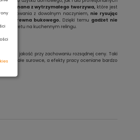
Idealna do użytku domowego, jak i dla profesjonalnych
ła
wykonana z wytrzymałego tworzywa,
które jest
rony
ę do użytkowania z dowolnym naczyniem,
nie rysując
ny z drewna bukowego.
Dzięki temu
gadżet nie
ści
nie gadżetu na kuchennym relingu.
ości
to wysoka jakość przy zachowaniu rozsądnej ceny. Taki
idne i trwałe surowce, a efekty pracy oceniane bardzo
kies