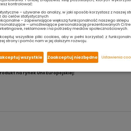
rina. W kolekcji znajdziesz między innymi łyżkę do makaronu. 
esz kontrolować:
szczególnie do nakładania wijącego się spaghetti. Łyżka zosta
tystyczne – używane do analizy, w jaki sposób korzystasz z naszej st
wania i inne uszkodzenia mechaniczne. Przedmiot nadaje si
z do celów statystycznych
flonowej. Łyżkę wyposażono w
ergonomiczny uchwyt wykona
nkcjonalne – zapewniające większą funkcjonalność naszego sklepu
sonalizujące – umożliwiające personalizację prezentowanych Ci tre
na Twoje bezpieczeństwo. Otwór w uchwycie umożliwia zawiesze
rketingowe, reklamowe i na potrzeby mediów społecznościowych.
kceptuj wszystkie pliki cookies, aby w pełni korzystać z funkcjonaln
zej strony i pomóc nam w jej dalszym rozwoju.
jej twórcy zastosowali przy każdym produkcie. Mianowicie, jest 
a swoich użytkowników. W produkcji wykorzystywane są tylko sol
akceptuj wszystkie
Zaakceptuj niezbędne
Ustawienia coo
e klienci sięgają z ogromną przyjemnością.
ukt na rynek Unii Europejskiej: