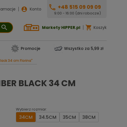
+48 515 09 09 09
lamacje
Konto
9:00 - 16:00 (dni robocze)
Markety HIPPER.pl
Koszyk
Promocje
Wszystko za 5,99 zł
ack 34 cm Florina"
BER BLACK 34 CM
Wybierz rozmiar:
34CM
34.5CM
35CM
38CM